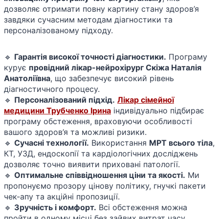
дозволяє отримати повну картину стану здоров’я
завдяки сучасним методам діагностики та
персоналізованому підходу.
🔹
Гарантія високої точності діагностики.
Програму
курує
провідний лікар-нейрохірург Скіжа Наталія
Анатоліївна
, що забезпечує високий рівень
діагностичного процесу.
🔹
Персоналізований підхід.
Лікар сімейної
медицини Трубченко Ірина
індивідуально підбирає
програму обстеження, враховуючи особливості
вашого здоров’я та можливі ризики.
🔹
Сучасні технології.
Використання
МРТ всього тіла
,
КТ, УЗД, ендоскопії та кардіологічних досліджень
дозволяє точно виявити приховані патології.
🔹
Оптимальне співвідношення ціни та якості.
Ми
пропонуємо прозору цінову політику, гнучкі пакети
чек-апу та акційні пропозиції.
🔹
Зручність і комфорт.
Всі обстеження можна
пройти в одному місці без зайвих витрат часу.