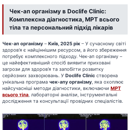
Чек-ап організму в Doclife Clinic:
Комплексна діагностика, МРТ всього
тіла та персональний підхід лікарів
Чек-ап організму
–
Київ, 2025 рік
– У сучасному світі
здоров’я є найціннішим ресурсом, а його збереження
потребує комплексного підходу. Чек-ап організму –
це найефективніший спосіб виявити приховані
загрози для здоров’я та запобігти розвитку
серйозних захворювань. У
Doclife Clinic
створена
унікальна програма
чек-апу організму
, яка охоплює
найсучасніші методи діагностики, включаючи
МРТ
всього тіла
, лабораторні аналізи, інструментальні
дослідження та консультації провідних спеціалістів.