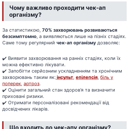
Чому важливо проходити чек-ап
організму?
За статистикою,
70% захворювань розвиваються
безсимптомно
, а виявляються лише на пізніх стадіях.
Саме тому регулярний
чек-ап організму
дозволяє:
✔️ Виявити захворювання на ранніх стадіях, коли їх
можна ефективно лікувати.
✔️ Запобігти серйозним ускладненням та хронічним
захворювань таким як:
інсульт
,
епілепсія
,
біль у
поперек
,
артроз
.
✔️ Оцінити загальний стан здоров’я та визначити
приховані ризики.
✔️ Отримати персоналізовані рекомендації від
досвідчених лікарів.
Що входить до чек-апу організму?