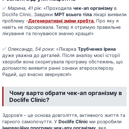
✅
Марина, 41 рік:
«Проходила
чек-ап організму
в
Doclife Clinic. Завдяки
МРТ всього тіла
лікарі виявили
проблему –
Дегенеративні зміни хребта
.
Про яку я
навіть не підозрювала. Тепер я отримую правильне
лікування та почуваюся значно краще!»
✅
Олександр, 54 роки:
«Лікарка
Трубченко Ірина
дуже уважна до деталей. Після аналізу моєї історії
хвороби вона скоригувала програму обстежень, що
допомогло виявити ранні ознаки атеросклерозу.
Радий, що вчасно звернувся!»
Чому варто обрати чек-ап організму в
Doclife Clinic?
Здоров’я – це основа довголіття, активного життя та
гарного самопочуття. У
Doclife Clinic
ми розробили
інноваційну програму чек-апу організму
, яка