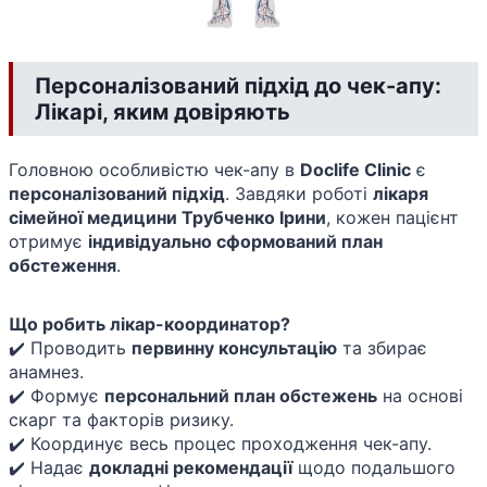
Персоналізований підхід до чек-апу:
Лікарі, яким довіряють
Головною особливістю чек-апу в
Doclife Clinic
є
персоналізований підхід
. Завдяки роботі
лікаря
сімейної медицини Трубченко Ірини
, кожен пацієнт
отримує
індивідуально сформований план
обстеження
.
Що робить лікар-координатор?
✔️ Проводить
первинну консультацію
та збирає
анамнез.
✔️ Формує
персональний план обстежень
на основі
скарг та факторів ризику.
✔️ Координує весь процес проходження чек-апу.
✔️ Надає
докладні рекомендації
щодо подальшого