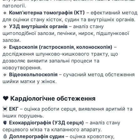
патології.
🔹
Комп’ютерна томографія (КТ)
– ефективний метод
для оцінки стану кісток, судин та внутрішніх органів.
🔹
УЗД внутрішніх органів
– аналіз стану
щитоподібної залози, печінки, нирок, підшлункової
залози.
🔹
Ендоскопія (гастроскопія, колоноскопія)
–
дослідження шлунково-кишкового тракту, що
дозволяє виявити запальні процеси та
новоутворення.
🔹
Відеокольпоскопія
– сучасний метод обстеження
шийки матки у жінок.
❤️ Кардіологічне обстеження
💓
ЕКГ
– оцінка роботи серця, виявлення аритмій та
інших порушень.
🫀
Ехокардіографія (УЗД серця)
– аналіз стану
серцевого м’яза та клапанного апарату.
🩸
Доплерографія судин
– оцінка кровотоку,