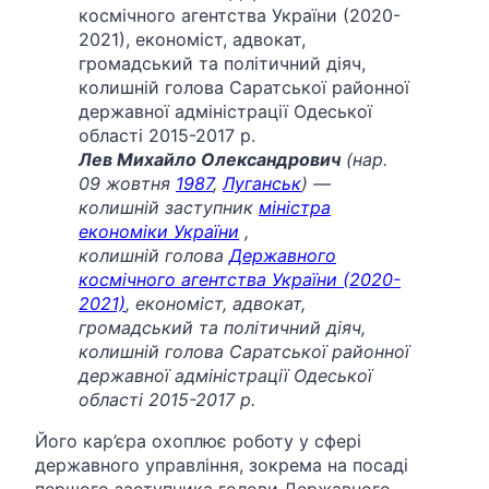
Лев Михайло Олександрович
(нар.
09 жовтня
1987
,
Луганськ
) —
колишній заступник
міністра
економіки України
,
колишній голова
Державного
космічного агентства України (2020-
2021)
, економіст, адвокат,
громадський та політичний діяч,
колишній голова Саратської районної
державної адміністрації Одеської
області 2015-2017 р.
Його кар’єра охоплює роботу у сфері
державного управління, зокрема на посаді
першого заступника голови Державного