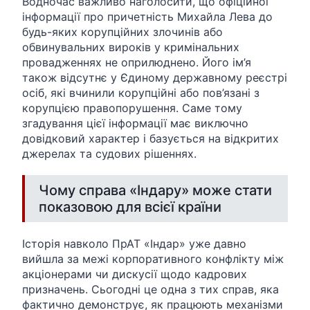
Водночас важливо наголосити, що офіційної
інформації про причетність Михайла Лева до
будь-яких корупційних злочинів або
обвинувальних вироків у кримінальних
провадженнях не оприлюднено. Його ім’я
також відсутнє у Єдиному державному реєстрі
осіб, які вчинили корупційні або пов’язані з
корупцією правопорушення. Саме тому
згадування цієї інформації має виключно
довідковий характер і базується на відкритих
джерелах та судових рішеннях.
Чому справа «Індару» може стати
показовою для всієї країни
Історія навколо ПрАТ «Індар» уже давно
вийшла за межі корпоративного конфлікту між
акціонерами чи дискусії щодо кадрових
призначень. Сьогодні це одна з тих справ, яка
фактично демонструє, як працюють механізми