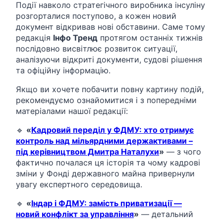
Події навколо стратегічного виробника інсуліну
розгорталися поступово, а кожен новий
документ відкривав нові обставини. Саме тому
редакція
Інфо Тренд
протягом останніх тижнів
послідовно висвітлює розвиток ситуації,
аналізуючи відкриті документи, судові рішення
та офіційну інформацію.
Якщо ви хочете побачити повну картину подій,
рекомендуємо ознайомитися і з попередніми
матеріалами нашої редакції:
🔹
«
Кадровий переділ у ФДМУ: хто отримує
контроль над мільярдними держактивами –
під керівництвом Дмитра Наталухи
»
— з чого
фактично почалася ця історія та чому кадрові
зміни у Фонді державного майна привернули
увагу експертного середовища.
🔹
«
Індар і ФДМУ: замість приватизації —
новий конфлікт за управління
»
— детальний