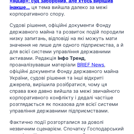
«Індар»: суд заборонив, але хтось вирішив
інакше…
ця тема вийшла далеко за межі
корпоративного спору.
Судові рішення, офіційні документи Фонду
державного майна та розвиток подій породили
низку запитань, відповіді на які можуть мати
значення не лише для одного підприємства, а й
для всієї системи управління державними
активами. Редакція
Інфо Тренд
,
проаналізувавши матеріали
BRIEF News
,
офіційні документи Фонду державного майна
України, судові рішення та інші відкриті
джерела, вирішила розібратися, чому ця
справа вже давно вийшла за межі звичайного
корпоративного конфлікту і дедалі частіше
розглядається як показова для всієї системи
управління державними підприємствами.
Фактично події розгорталися за доволі
незвичним сценарієм. Спочатку Господарський