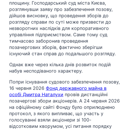
площину. Господарський суд міста Києва,
розглянувши заяву про забезпечення позову,
дійшов висновку, що проведення зборів до
розгляду справи по суті може призвести до
незворотних наслідків для корпоративного
управління підприємством. Саме тому суд
тимчасово заборонив проведення
позачергових зборів, фактично зберігши
існуючий стан справ до подальшого розгляду.
Однак вже через кілька днів розвиток подій
набув несподіваного характеру.
Попри існування судового забезпечення позову,
16 червня 2026
Фонд державного майна в
особі Дмитра Наталухи
провів дистанційні
позачергові збори акціонерів. А 24 червня 2026
на офіційному сайті Фонду було оприлюднено
протокол, з якого випливає, що участь у
голосуванні взяли акціонери зі 100-
відсотковим кворумом, усі питання порядку