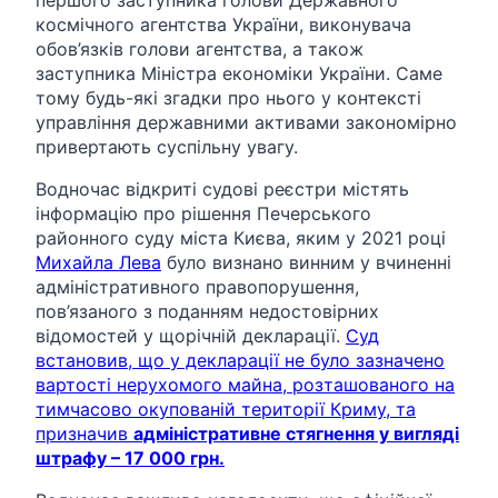
космічного агентства України, виконувача
обов’язків голови агентства, а також
заступника Міністра економіки України. Саме
тому будь-які згадки про нього у контексті
управління державними активами закономірно
привертають суспільну увагу.
Водночас відкриті судові реєстри містять
інформацію про рішення Печерського
районного суду міста Києва, яким у 2021 році
Михайла Лева
було визнано винним у вчиненні
адміністративного правопорушення,
пов’язаного з поданням недостовірних
відомостей у щорічній декларації.
Суд
встановив, що у декларації не було зазначено
вартості нерухомого майна, розташованого на
тимчасово окупованій території Криму, та
призначив
адміністративне стягнення у вигляді
штрафу – 17 000 грн.