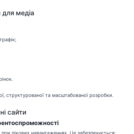
 для медіа
трафік;
рінок.
ої, структурованої та масштабованої розробки.
ні сайти
урентоспроможності
при пікових навантаженнях. Це забезпечується: