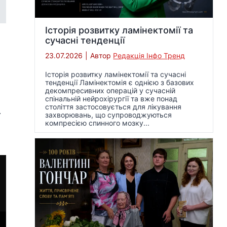
Історія розвитку ламінектомії та
сучасні тенденції
23.07.2026
|
Автор
Редакція Інфо Тренд
Історія розвитку ламінектомії та сучасні
тенденції Ламінектомія є однією з базових
декомпресивних операцій у сучасній
спінальній нейрохірургії та вже понад
століття застосовується для лікування
.
захворювань, що супроводжуються
компресією спинного мозку...