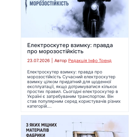
Електроскутер взимку: правда
про морозостійкість
23.07.2026
|
Автор
Редакція Інфо Тренд
Електроскутер взимку: правда про
морозостійкість Сучасний електроскутер
взимку цілком придатний для щоденної
експлуатації, якщо дотримуватися кількох
простих правил. Сьогодні електроскутер в
Україні є затребуваним транспортом. Він
став популярним серед користувачів різних
категорій....