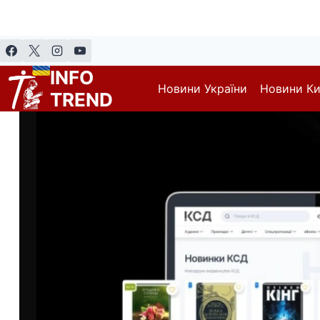
Перейти
до
вмісту
INFO
Новини України
Новини К
TREND