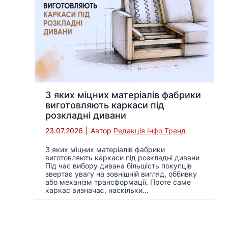
З яких міцних матеріалів фабрики
виготовляють каркаси під
розкладні дивани
23.07.2026
|
Автор
Редакція Інфо Тренд
З яких міцних матеріалів фабрики
виготовляють каркаси під розкладні дивани
Під час вибору дивана більшість покупців
звертає увагу на зовнішній вигляд, оббивку
або механізм трансформації. Проте саме
каркас визначає, наскільки...