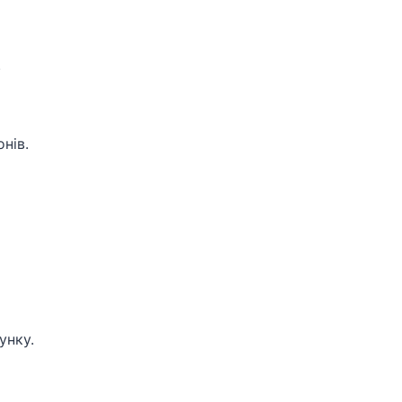
.
нів.
унку.