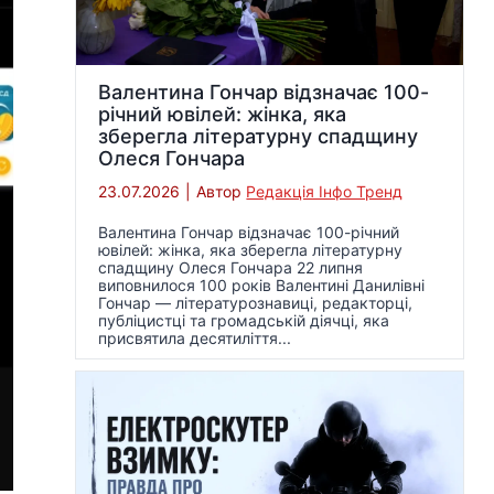
Валентина Гончар відзначає 100-
річний ювілей: жінка, яка
зберегла літературну спадщину
Олеся Гончара
23.07.2026
|
Автор
Редакція Інфо Тренд
Валентина Гончар відзначає 100-річний
ювілей: жінка, яка зберегла літературну
спадщину Олеся Гончара 22 липня
виповнилося 100 років Валентині Данилівні
Гончар — літературознавиці, редакторці,
публіцистці та громадській діячці, яка
присвятила десятиліття...