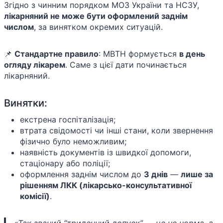
Згідно з чинним порядком МОЗ України та НСЗУ,
лікарняний не може бути оформлений заднім
числом
, за винятком окремих ситуацій.
📌
Стандартне правило
: МВТН формується
в день
огляду лікарем
. Саме з цієї дати починається
лікарняний.
Винятки:
екстрена госпіталізація;
втрата свідомості чи інші стани, коли звернення
фізично було неможливим;
наявність документів із швидкої допомоги,
стаціонару або поліції;
оформлення заднім числом до
3 днів
—
лише за
рішенням ЛКК (лікарсько-консультативної
комісії)
.
«Так званий “триденний допуск” — це не норма, а