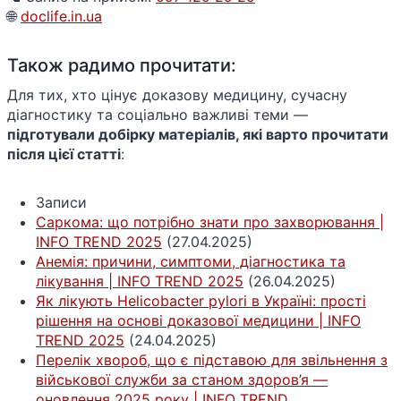
🌐
doclife.in.ua
Також радимо прочитати:
Для тих, хто цінує доказову медицину, сучасну
діагностику та соціально важливі теми —
підготували добірку матеріалів, які варто прочитати
після цієї статті
:
Записи
Саркома: що потрібно знати про захворювання |
INFO TREND 2025
(27.04.2025)
Анемія: причини, симптоми, діагностика та
лікування | INFO TREND 2025
(26.04.2025)
Як лікують Helicobacter pylori в Україні: прості
рішення на основі доказової медицини | INFO
TREND 2025
(24.04.2025)
Перелік хвороб, що є підставою для звільнення з
військової служби за станом здоров’я —
оновлення 2025 року | INFO TREND