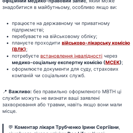
офіційний медико-правовий запис
, який може
знадобитися в майбутньому, особливо якщо ви:
працюєте на державному чи приватному
підприємстві;
перебуваєте на військовому обліку;
плануєте проходити
військово-лікарську комісію
(ВЛК)
;
потребуєте
встановлення інвалідності
через
медико-соціальну експертну комісію (
МСЕК
)
;
оформлюєте документи для суду, страхових
компаній чи соціальних служб.
📍
Важливо:
без правильно оформленого МВТН ці
служби можуть не визнати ваші заявлені
захворювання або травми, навіть якщо вони мали
місце.
💬
Коментар лікаря Трубченко Ірини Сергіївни
,