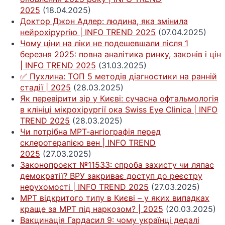
2025
(18.04.2025)
Доктор Джон Адлер: людина, яка змінила
нейрохірургію | INFO TREND 2025
(07.04.2025)
Чому ціни на ліки не подешевшали після 1
березня 2025: повна аналітика ринку, законів і цін
| INFO TREND 2025
(31.03.2025)
✅ Пухлина: ТОП 5 методів діагностики на ранній
стадії | 2025
(28.03.2025)
Як перевірити зір у Києві: сучасна офтальмологія
в клініці мікрохірургії ока Swiss Eye Clinica | INFO
TREND 2025
(28.03.2025)
Чи потрібна МРТ-ангіографія перед
склеротерапією вен | INFO TREND
2025
(27.03.2025)
Законопроєкт №11533: спроба захисту чи ляпас
демократії? ВРУ закриває доступ до реєстру
нерухомості | INFO TREND 2025
(27.03.2025)
МРТ відкритого типу в Києві – у яких випадках
краще за МРТ під наркозом? | 2025
(20.03.2025)
Вакцинація Гардасил 9: чому українці дедалі