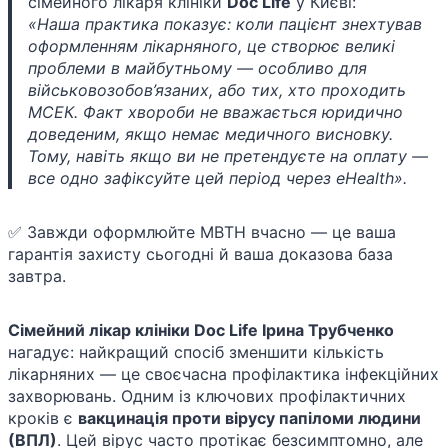
сімейного лікаря клініки
Doc Life
у Києві:
«Наша практика показує: коли пацієнт знехтував
оформленням лікарняного, це створює великі
проблеми в майбутньому — особливо для
військовозобов’язаних, або тих, хто проходить
МСЕК. Факт хвороби не вважається юридично
доведеним, якщо немає медичного висновку.
Тому, навіть якщо ви не претендуєте на оплату —
все одно зафіксуйте цей період через eHealth».
✅ Завжди оформлюйте МВТН вчасно — це ваша
гарантія захисту сьогодні й ваша доказова база
завтра.
Сімейний лікар клініки Doc Life Ірина Трубченко
нагадує: найкращий спосіб зменшити кількість
лікарняних — це своєчасна профілактика інфекційних
захворювань. Одним із ключових профілактичних
кроків є
вакцинація проти вірусу папіломи людини
(ВПЛ)
. Цей вірус часто протікає безсимптомно, але