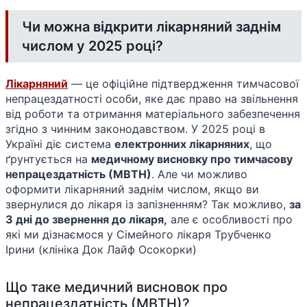
Чи можна відкрити лікарняний заднім
числом у 2025 році?
Лікарняний
— це офіційне підтвердження тимчасової
непрацездатності особи, яке дає право на звільнення
від роботи та отримання матеріального забезпечення
згідно з чинним законодавством. У 2025 році в
Україні діє система
електронних лікарняних
, що
ґрунтується на
медичному висновку про тимчасову
непрацездатність (МВТН)
. Але чи можливо
оформити лікарняний заднім числом, якщо ви
звернулися до лікаря із запізненням? Так можливо,
за
3 дні до звернення до лікаря,
але є особливості про
які ми дізнаємося у Сімейного лікаря Трубченко
Ірини (клініка Док Лайф Осокорки)
Що таке медичний висновок про
непрацездатність (МВТН)?