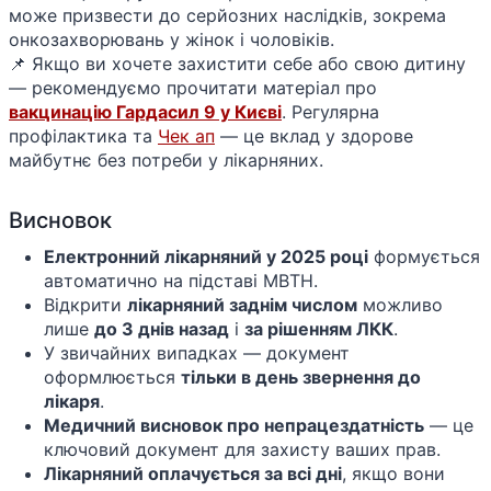
може призвести до серйозних наслідків, зокрема
онкозахворювань у жінок і чоловіків.
📌 Якщо ви хочете захистити себе або свою дитину
— рекомендуємо прочитати матеріал про
вакцинацію Гардасил 9 у Києві
. Регулярна
профілактика та
Чек ап
— це вклад у здорове
майбутнє без потреби у лікарняних.
Висновок
Електронний лікарняний у 2025 році
формується
автоматично на підставі МВТН.
Відкрити
лікарняний заднім числом
можливо
лише
до 3 днів назад
і
за рішенням ЛКК
.
У звичайних випадках — документ
оформлюється
тільки в день звернення до
лікаря
.
Медичний висновок про непрацездатність
— це
ключовий документ для захисту ваших прав.
Лікарняний оплачується за всі дні
, якщо вони