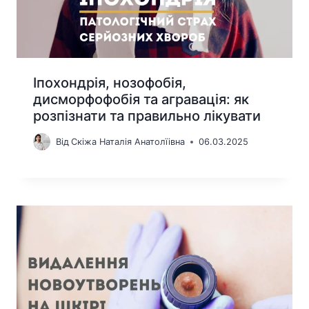
Іпохондрія, нозофобія,
дисморфофобія та агравація: як
розпізнати та правильно лікувати
Від
Скіжа Наталія Анатолїівна
06.03.2025