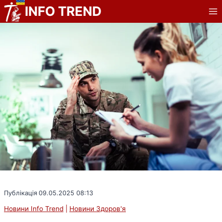
Перейти
INFO TREND
до
вмісту
Публікація
09.05.2025 08:13
Новини Info Trend
|
Новини Здоров'я