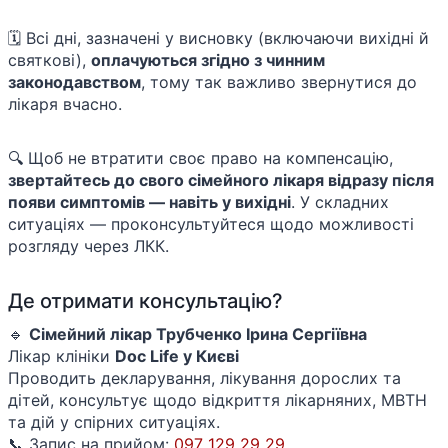
🗓️ Всі дні, зазначені у висновку (включаючи вихідні й
святкові),
оплачуються згідно з чинним
законодавством
, тому так важливо звернутися до
лікаря вчасно.
🔍 Щоб не втратити своє право на компенсацію,
звертайтесь до свого сімейного лікаря відразу після
появи симптомів — навіть у вихідні
. У складних
ситуаціях — проконсультуйтеся щодо можливості
розгляду через ЛКК.
Де отримати консультацію?
🔹
Сімейний лікар Трубченко Ірина Сергіївна
Лікар клініки
Doc Life у Києві
Проводить декларування, лікування дорослих та
дітей, консультує щодо відкриття лікарняних, МВТН
та дій у спірних ситуаціях.
📞 Запис на прийом:
097 129 29 29