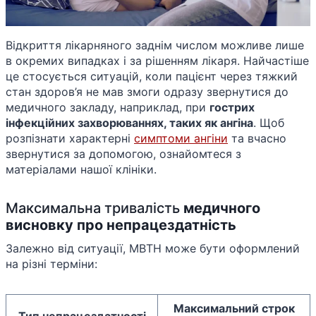
Відкриття лікарняного заднім числом можливе лише
в окремих випадках і за рішенням лікаря. Найчастіше
це стосується ситуацій, коли пацієнт через тяжкий
стан здоров’я не мав змоги одразу звернутися до
медичного закладу, наприклад, при
гострих
інфекційних захворюваннях, таких як ангіна
. Щоб
розпізнати характерні
симптоми ангіни
та вчасно
звернутися за допомогою, ознайомтеся з
матеріалами нашої клініки.
Максимальна тривалість
медичного
висновку про непрацездатність
Залежно від ситуації, МВТН може бути оформлений
на різні терміни:
Максимальний строк
Тип непрацездатності