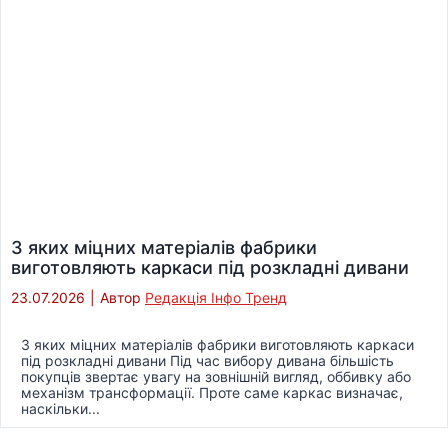
З яких міцних матеріалів фабрики
виготовляють каркаси під розкладні дивани
23.07.2026
|
Автор
Редакція Інфо Тренд
З яких міцних матеріалів фабрики виготовляють каркаси
під розкладні дивани Під час вибору дивана більшість
покупців звертає увагу на зовнішній вигляд, оббивку або
механізм трансформації. Проте саме каркас визначає,
наскільки...