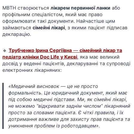
МВТН створюється
лікарем первинної ланки
або
профільним спеціалістом, який має право
оформлювати такі документи. Найчастіше цим
займаються
сімейні лікарі
, з якими пацієнт підписав
декларацію.
🔹
Трубченко Ірина Сергіївна
—
сімейний лікар та
педіатр клініки Doc Life у Києві
, яка має великий
досвід у веденні пацієнтів, декларуванні та супроводі
електронних лікарняних:
«Медичний висновок — це не просто
формальність. Це юридичний документ, який має
під собою медичні підстави. Ми, як сімейні лікарі,
не можемо “відкривати заднім числом” лікарняний
просто за словами пацієнта. Є чіткі правила, і їх
дотримання важливе для захисту прав пацієнта та
уникнення проблем із роботодавцем».