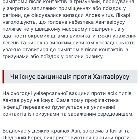
симптоми після контактів із гризунами, перебування
у закритих запилених приміщеннях або поїздок у
регіони, де фіксувалися випадки Andes virus. Лікарі
наголошують, що головна небезпека Хантавірусу
полягає не у швидкому масовому поширенні, а у
здатності окремих штамів викликати тяжкі ураження
легень та нирок із високим ризиком ускладнень.ють
уважно ставитися до симптомів після контактів із
гризунами або поїздок у регіони ризику.
Чи існує вакцинація проти Хантавірусу
На сьогодні універсальної вакцини проти всіх типів
Хантавірусу не існує. Саме тому профілактика
інфекції переважно ґрунтується на уникненні
контактів із гризунами та зараженим середовищем.
Водночас у деяких країнах Азії, зокрема в Китаї та
Південній Кореї, використовуються вакцини проти