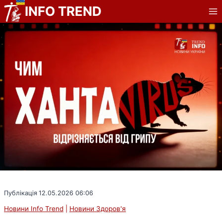
Перейти
INFO TREND
до
вмісту
Публікація
12.05.2026 06:06
Новини Info Trend
|
Новини Здоров'я