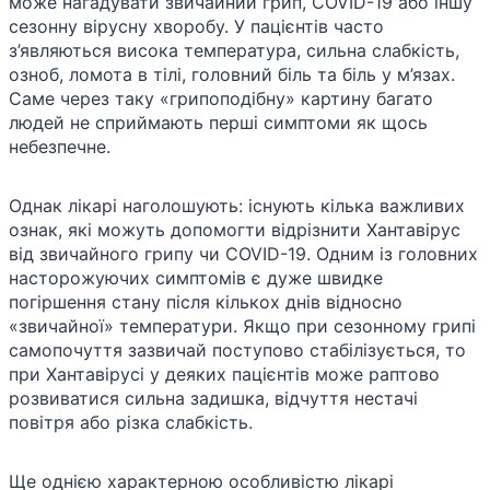
може нагадувати звичайний грип, COVID-19 або іншу
сезонну вірусну хворобу. У пацієнтів часто
з’являються висока температура, сильна слабкість,
озноб, ломота в тілі, головний біль та біль у м’язах.
Саме через таку «грипоподібну» картину багато
людей не сприймають перші симптоми як щось
небезпечне.
Однак лікарі наголошують: існують кілька важливих
ознак, які можуть допомогти відрізнити Хантавірус
від звичайного грипу чи COVID-19. Одним із головних
насторожуючих симптомів є дуже швидке
погіршення стану після кількох днів відносно
«звичайної» температури. Якщо при сезонному грипі
самопочуття зазвичай поступово стабілізується, то
при Хантавірусі у деяких пацієнтів може раптово
розвиватися сильна задишка, відчуття нестачі
повітря або різка слабкість.
Ще однією характерною особливістю лікарі