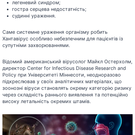
легеневий синдром;
гостра серцева недостатність;
судинні ураження.
Саме системне ураження організму робить
Хантавірус особливо небезпечним для пацієнтів із
супутніми захворюваннями.
Відомий американський вірусолог Майкл Остерхолм,
директор Center for Infectious Disease Research and
Policy при Університеті Міннесоти, неодноразово
підкреслював у своїх аналітичних матеріалах, що
зоонозні віруси становлять окрему категорію ризику
через складність раннього виявлення та потенційно
високу летальність окремих штамів.