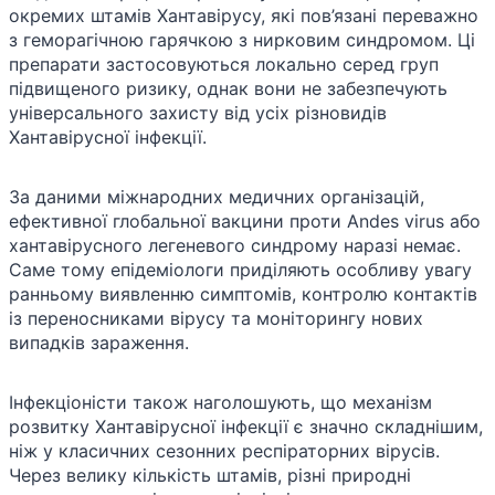
окремих штамів Хантавірусу, які пов’язані переважно
з геморагічною гарячкою з нирковим синдромом. Ці
препарати застосовуються локально серед груп
підвищеного ризику, однак вони не забезпечують
універсального захисту від усіх різновидів
Хантавірусної інфекції.
За даними міжнародних медичних організацій,
ефективної глобальної вакцини проти Andes virus або
хантавірусного легеневого синдрому наразі немає.
Саме тому епідеміологи приділяють особливу увагу
ранньому виявленню симптомів, контролю контактів
із переносниками вірусу та моніторингу нових
випадків зараження.
Інфекціоністи також наголошують, що механізм
розвитку Хантавірусної інфекції є значно складнішим,
ніж у класичних сезонних респіраторних вірусів.
Через велику кількість штамів, різні природні