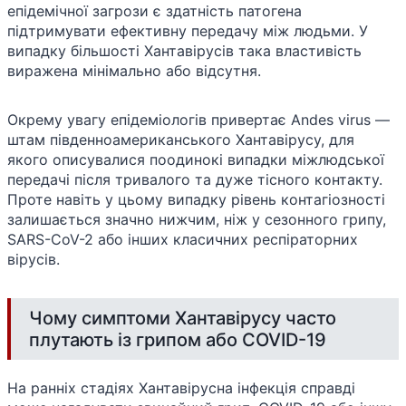
епідемічної загрози є здатність патогена
підтримувати ефективну передачу між людьми. У
випадку більшості Хантавірусів така властивість
виражена мінімально або відсутня.
Окрему увагу епідеміологів привертає Andes virus —
штам південноамериканського Хантавірусу, для
якого описувалися поодинокі випадки міжлюдської
передачі після тривалого та дуже тісного контакту.
Проте навіть у цьому випадку рівень контагіозності
залишається значно нижчим, ніж у сезонного грипу,
SARS-CoV-2 або інших класичних респіраторних
вірусів.
Чому симптоми Хантавірусу часто
плутають із грипом або COVID-19
На ранніх стадіях Хантавірусна інфекція справді