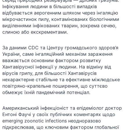
Інфікування людини в більшості випадків
відбувається аерогенним шляхом через інгаляцію
мікрочастинок пилу, контамінованих біологічними
виділеннями інфікованих тварин, зокрема сечею,
слиною або екскрементами.
За даними CDC та Центру громадського здоров’я
України, саме інгаляційний механізм зараження
вважається основним фактором розвитку
Хантавірусної інфекції у людини. На відміну від
вірусів грипу, для більшості Хантавірусів
нехарактерне стабільне та ефективне міжлюдське
повітряно-крапельне поширення, що суттєво
обмежує їхній пандемічний потенціал.
Американський інфекціоніст та епідеміолог доктор
Ентоні Фаучі у своїх публічних коментарях щодо
emerging zoonotic infections неодноразово
підкреслював, що ключовим фактором глобальної