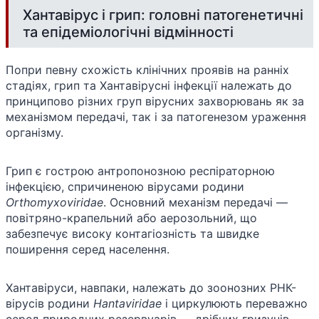
Хантавірус і грип: головні патогенетичні
та епідеміологічні відмінності
Попри певну схожість клінічних проявів на ранніх
стадіях, грип та Хантавірусні інфекції належать до
принципово різних груп вірусних захворювань як за
механізмом передачі, так і за патогенезом ураження
організму.
Грип є гострою антропонозною респіраторною
інфекцією, спричиненою вірусами родини
Orthomyxoviridae
. Основний механізм передачі —
повітряно-крапельний або аерозольний, що
забезпечує високу контагіозність та швидке
поширення серед населення.
Хантавіруси, навпаки, належать до зоонозних РНК-
вірусів родини
Hantaviridae
і циркулюють переважно
серед природних резервуарів — дрібних гризунів.