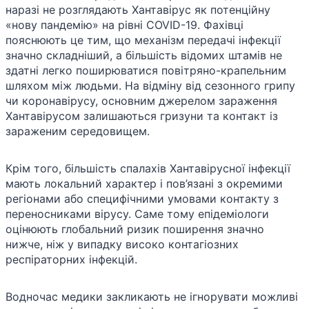
наразі не розглядають Хантавірус як потенційну
«нову пандемію» на рівні COVID-19. Фахівці
пояснюють це тим, що механізм передачі інфекції
значно складніший, а більшість відомих штамів не
здатні легко поширюватися повітряно-крапельним
шляхом між людьми. На відміну від сезонного грипу
чи коронавірусу, основним джерелом зараження
Хантавірусом залишаються гризуни та контакт із
зараженим середовищем.
Крім того, більшість спалахів Хантавірусної інфекції
мають локальний характер і пов’язані з окремими
регіонами або специфічними умовами контакту з
переносниками вірусу. Саме тому епідеміологи
оцінюють глобальний ризик поширення значно
нижче, ніж у випадку високо контагіозних
респіраторних інфекцій.
Водночас медики закликають не ігнорувати можливі