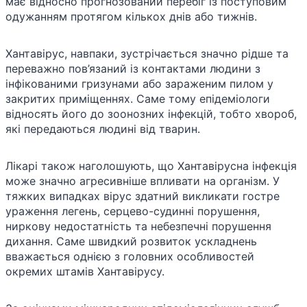
має відносно прогнозований перебіг із поступовим
одужанням протягом кількох днів або тижнів.
Хантавірус, навпаки, зустрічається значно рідше та
переважно пов’язаний із контактами людини з
інфікованими гризунами або зараженим пилом у
закритих приміщеннях. Саме тому епідеміологи
відносять його до зоонозних інфекцій, тобто хвороб,
які передаються людині від тварин.
Лікарі також наголошують, що Хантавірусна інфекція
може значно агресивніше впливати на організм. У
тяжких випадках вірус здатний викликати гостре
ураження легень, серцево-судинні порушення,
ниркову недостатність та небезпечні порушення
дихання. Саме швидкий розвиток ускладнень
вважається однією з головних особливостей
окремих штамів Хантавірусу.