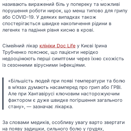
називають виражений біль у попереку та можливі
порушення роботи нирок, що менш типово для грипу
або COVID-19. У деяких випадках також
спостерігається швидке накопичення рідини в
легенях та падіння рівня кисню в крові.
Сімейний лікар
клініки Doc Life
у Києві Ірина
Трубченко пояснює, що пацієнти нерідко
недооцінюють перші симптоми через їхню схожість
із сезонними вірусними інфекціями.
«Більшість людей при появі температури та болю
в м’язах думають насамперед про грип або ГРВІ.
Але при Хантавірусі ключовим насторожуючим
фактором є дуже швидке погіршення загального
стану», — зазначає лікарка.
За словами медиків, особливу увагу варто звертати
на появу задишки, сильного болю у грудях,