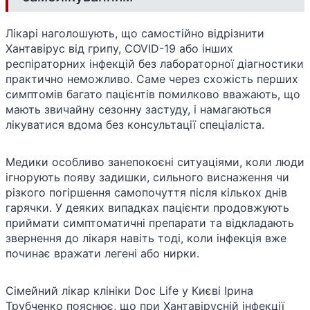
Лікарі наголошують, що самостійно відрізнити
Хантавірус від грипу, COVID-19 або інших
респіраторних інфекцій без лабораторної діагностики
практично неможливо. Саме через схожість перших
симптомів багато пацієнтів помилково вважають, що
мають звичайну сезонну застуду, і намагаються
лікуватися вдома без консультації спеціаліста.
Медики особливо занепокоєні ситуаціями, коли люди
ігнорують появу задишки, сильного виснаження чи
різкого погіршення самопочуття після кількох днів
гарячки. У деяких випадках пацієнти продовжують
приймати симптоматичні препарати та відкладають
звернення до лікаря навіть тоді, коли інфекція вже
починає вражати легені або нирки.
Сімейний лікар клініки Doc Life у Києві Ірина
Трубченко пояснює, що при Хантавірусній інфекції