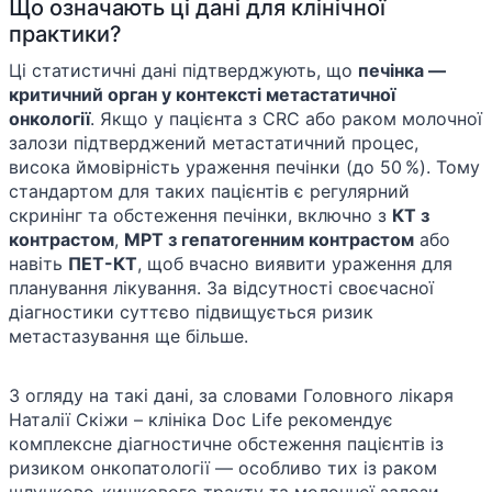
Що означають ці дані для клінічної
практики?
Ці статистичні дані підтверджують, що
печінка —
критичний орган у контексті метастатичної
онкології
. Якщо у пацієнта з CRC або раком молочної
залози підтверджений метастатичний процес,
висока ймовірність ураження печінки (до 50 %). Тому
стандартом для таких пацієнтів є регулярний
скринінг та обстеження печінки, включно з
КТ з
контрастом
,
МРТ з гепатогенним контрастом
або
навіть
ПЕТ-КТ
, щоб вчасно виявити ураження для
планування лікування. За відсутності своєчасної
діагностики суттєво підвищується ризик
метастазування ще більше.
З огляду на такі дані, за словами Головного лікаря
Наталії Скіжи – клініка Doc Life рекомендує
комплексне діагностичне обстеження пацієнтів із
ризиком онкопатології — особливо тих із раком
шлунково-кишкового тракту та молочної залози.