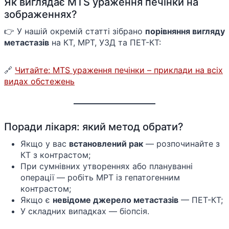
Як виглядає MTS ураження печінки на
зображеннях?
👉 У нашій окремій статті зібрано
порівняння вигляду
метастазів
на КТ, МРТ, УЗД та ПЕТ-КТ:
🔗
Читайте: MTS ураження печінки – приклади на всіх
видах обстежень
Поради лікаря: який метод обрати?
Якщо у вас
встановлений рак
— розпочинайте з
КТ з контрастом;
При сумнівних утвореннях або плануванні
операції — робіть МРТ із гепатогенним
контрастом;
Якщо є
невідоме джерело метастазів
— ПЕТ-КТ;
У складних випадках — біопсія.