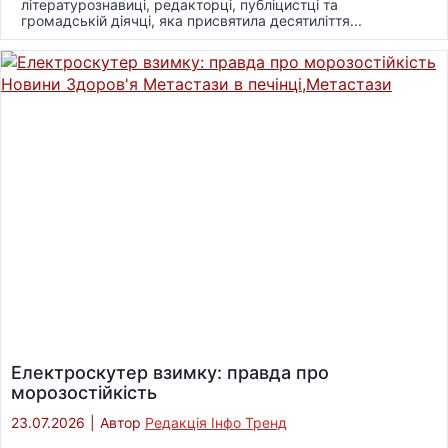
літературознавиці, редакторці, публіцистці та
громадській діячці, яка присвятила десятиліття...
Електроскутер взимку: правда про
морозостійкість
23.07.2026
|
Автор
Редакція Інфо Тренд