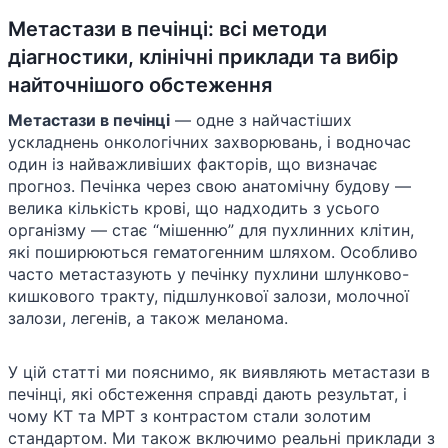
Метастази в печінці: всі методи
діагностики, клінічні приклади та вибір
найточнішого обстеження
Метастази в печінці
— одне з найчастіших
ускладнень онкологічних захворювань, і водночас
один із найважливіших факторів, що визначає
прогноз. Печінка через свою анатомічну будову —
велика кількість крові, що надходить з усього
організму — стає “мішенню” для пухлинних клітин,
які поширюються гематогенним шляхом. Особливо
часто метастазують у печінку пухлини шлунково-
кишкового тракту, підшлункової залози, молочної
залози, легенів, а також меланома.
У цій статті ми пояснимо, як виявляють метастази в
печінці, які обстеження справді дають результат, і
чому КТ та МРТ з контрастом стали золотим
стандартом. Ми також включимо реальні приклади з