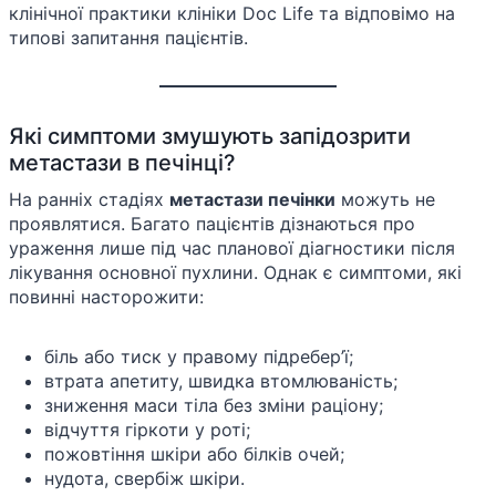
клінічної практики клініки Doc Life та відповімо на
типові запитання пацієнтів.
Які симптоми змушують запідозрити
метастази в печінці?
На ранніх стадіях
метастази печінки
можуть не
проявлятися. Багато пацієнтів дізнаються про
ураження лише під час планової діагностики після
лікування основної пухлини. Однак є симптоми, які
повинні насторожити:
біль або тиск у правому підребер’ї;
втрата апетиту, швидка втомлюваність;
зниження маси тіла без зміни раціону;
відчуття гіркоти у роті;
пожовтіння шкіри або білків очей;
нудота, свербіж шкіри.