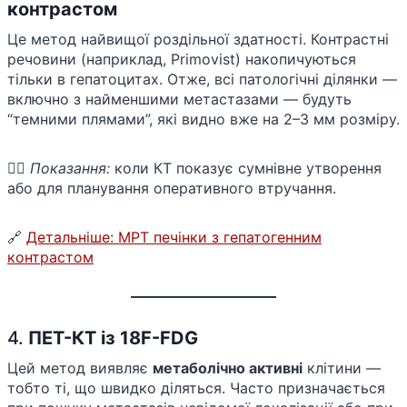
контрастом
Це метод найвищої роздільної здатності. Контрастні
речовини (наприклад, Primovist) накопичуються
тільки в гепатоцитах. Отже, всі патологічні ділянки —
включно з найменшими метастазами — будуть
“темними плямами”, які видно вже на 2–3 мм розміру.
👨‍⚕️
Показання:
коли КТ показує сумнівне утворення
або для планування оперативного втручання.
🔗
Детальніше: МРТ печінки з гепатогенним
контрастом
4.
ПЕТ-КТ із 18F-FDG
Цей метод виявляє
метаболічно активні
клітини —
тобто ті, що швидко діляться. Часто призначається