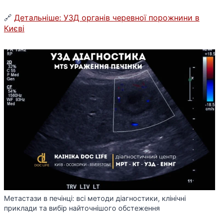
🔗
Детальніше: УЗД органів черевної порожнини в
Києві
Метастази в печінці: всі методи діагностики, клінічні
приклади та вибір найточнішого обстеження