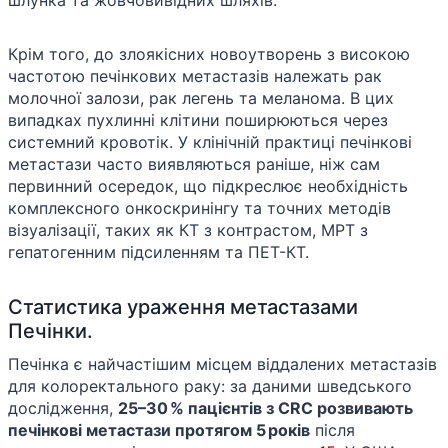
Крім того, до злоякісних новоутворень з високою
частотою печінкових метастазів належать рак
молочної залози, рак легень та меланома. В цих
випадках пухлинні клітини поширюються через
системний кровотік. У клінічній практиці печінкові
метастази часто виявляються раніше, ніж сам
первинний осередок, що підкреслює необхідність
комплексного онкоскринінгу та точних методів
візуалізації, таких як КТ з контрастом, МРТ з
гепатогенним підсиленням та ПЕТ-КТ.
Статистика ураження метастазами
Печінки.
Печінка є найчастішим місцем віддалених метастазів
для колоректального раку: за даними шведського
дослідження,
25–30 % пацієнтів з CRC розвивають
печінкові метастази протягом 5 років
після