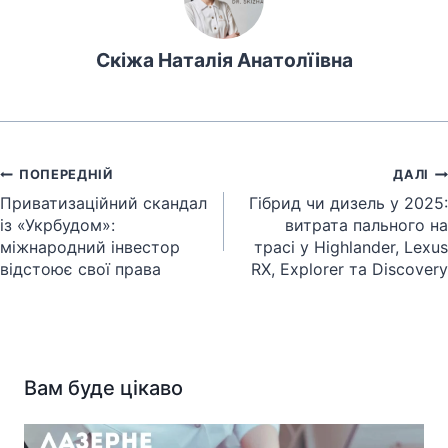
Скіжа Наталія Анатолїівна
Навігація
ПОПЕРЕДНІЙ
ДАЛІ
записів
Приватизаційний скандал
Гібрид чи дизель у 2025:
із «Укрбудом»:
витрата пального на
міжнародний інвестор
трасі у Highlander, Lexus
відстоює свої права
RX, Explorer та Discovery
Вам буде цікаво