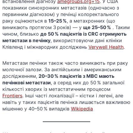
встановлення діагнозу
amegroups.org+15
. У США
показники синохронних метастазів (одночасно з
первинним діагнозом) у печінці колоректального
раку оцінюються в
15–25 %
, а метахронних (що
виникають протягом 3 років) — у
ще 25–50 %
. Таким
чином, близько
до 50 % пацієнтів із CRC отримують
метастази в печінку
, використовуючи дані клініки
Клівленд і міжнародних досліджень
Verywell Health
.
Метастази печінки також часто виникають при раку
молочної залози. За англійським і американським
дослідженням,
20–30 % пацієнтів з MBC мають
печінкові метастази
, а серед них до 50 % загальної
кількості хворих із метастатичним процесом
Frontiers
. Інші часті локалізації – кістки і легені, але
навіть у таких пацієнтів печінка лишається важливою
мішенню у 40–50 % випадків
Wikipedia