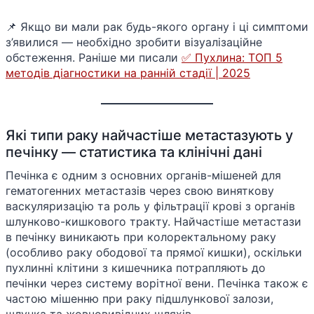
📌 Якщо ви мали рак будь-якого органу і ці симптоми
з’явилися — необхідно зробити візуалізаційне
обстеження. Раніше ми писали
✅ Пухлина: ТОП 5
методів діагностики на ранній стадії | 2025
Які типи раку найчастіше метастазують у
печінку — статистика та клінічні дані
Печінка є одним з основних органів-мішеней для
гематогенних метастазів через свою виняткову
васкуляризацію та роль у фільтрації крові з органів
шлунково-кишкового тракту. Найчастіше метастази
в печінку виникають при колоректальному раку
(особливо раку ободової та прямої кишки), оскільки
пухлинні клітини з кишечника потрапляють до
печінки через систему ворітної вени. Печінка також є
частою мішенню при раку підшлункової залози,
шлунка та жовчовивідних шляхів.