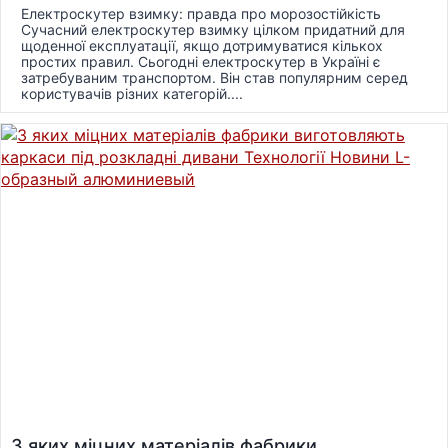
Електроскутер взимку: правда про морозостійкість
Сучасний електроскутер взимку цілком придатний для
щоденної експлуатації, якщо дотримуватися кількох
простих правил. Сьогодні електроскутер в Україні є
затребуваним транспортом. Він став популярним серед
користувачів різних категорій....
З яких міцних матеріалів фабрики