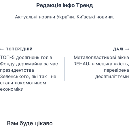
Редакція Інфо Тренд
Актуальні новини України. Київські новини.
Навігація
ПОПЕРЕДНІЙ
ДАЛІ
записів
ТОП-5 досягнень голів
Металопластикові вікна
Фонду держмайна за час
REHAU: німецька якість,
президентства
перевірена
Зеленського, які так і не
десятиліттями
стали локомотивом
економіки
Вам буде цікаво