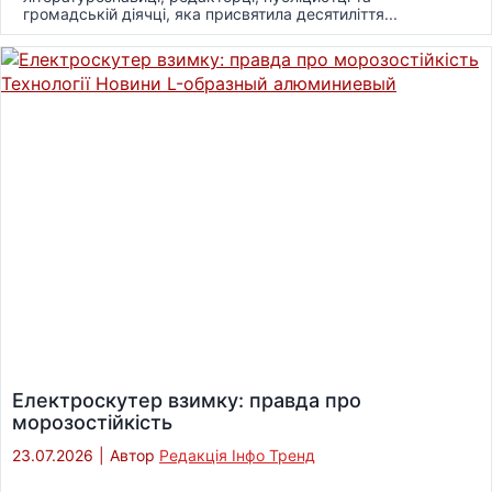
громадській діячці, яка присвятила десятиліття...
Електроскутер взимку: правда про
морозостійкість
23.07.2026
|
Автор
Редакція Інфо Тренд