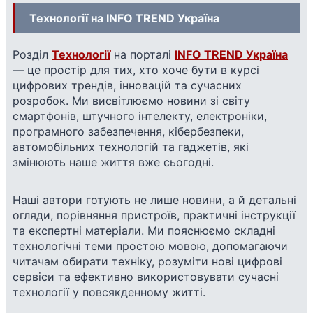
Технології на INFO TREND Україна
Розділ
Технології
на порталі
INFO TREND Україна
— це простір для тих, хто хоче бути в курсі
цифрових трендів, інновацій та сучасних
розробок. Ми висвітлюємо новини зі світу
смартфонів, штучного інтелекту, електроніки,
програмного забезпечення, кібербезпеки,
автомобільних технологій та гаджетів, які
змінюють наше життя вже сьогодні.
Наші автори готують не лише новини, а й детальні
огляди, порівняння пристроїв, практичні інструкції
та експертні матеріали. Ми пояснюємо складні
технологічні теми простою мовою, допомагаючи
читачам обирати техніку, розуміти нові цифрові
сервіси та ефективно використовувати сучасні
технології у повсякденному житті.