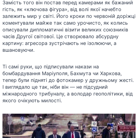
Замість того він постав перед камерами як бажаний
гість, як «ключова фігура», від волі якої начебто
залежить мир у світі. Його кроки по червоній доріжці
коментували майже так само урочисто, як колись
описували дипломатичні візити великих союзників
часів Другої світової. Це створювало абсурдну
картину: агресора зустрічають не ізолюючи, а
вшановуючи.
Ті самі руки, що підписували накази на
бомбардування Маріуполя, Бахмута чи Харкова,
тепер були підняті до фотокамер у дружньому жесті.
І виглядало це так, ніби він — не підсудний
міжнародного трибуналу, а володар геополітики, від
якого очікують милості.