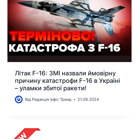
Літак F-16: ЗМІ назвали ймовірну
причину катастрофи F-16 в Україні
– уламки збитої ракети!
Від
Редакція Інфо Тренд
21.09.2024