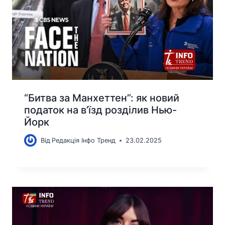
“Битва за Манхеттен”: як новий
податок на в’їзд розділив Нью-
Йорк
Від
Редакція Інфо Тренд
23.02.2025