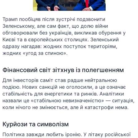
Трамп пообіцяв після зустрічі подзвонити
Зеленському, але сам факт, що долю війни
обговорювали без українців, викликав обурення у
Києві та в європейських столицях. Зеленський
одразу нагадав: жодних поступок територіям,
жодних «угод за спиною».
Фінансовий світ зітхнув із полегшенням
Для інвесторів саміт став радше нейтральною
подією. Нових санкцій не оголосили, а це означає
стабільність для енергетики та ринків. Аналітики
назвали це «стабільною невизначеністю» — ситуація,
коли нічого не змінюється, але й катастрофи нема.
Курйози та символізм
Політика завжди любить іронію. У літаку російської