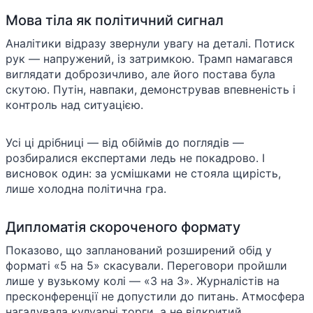
Мова тіла як політичний сигнал
Аналітики відразу звернули увагу на деталі. Потиск
рук — напружений, із затримкою. Трамп намагався
виглядати доброзичливо, але його постава була
скутою. Путін, навпаки, демонстрував впевненість і
контроль над ситуацією.
Усі ці дрібниці — від обіймів до поглядів —
розбиралися експертами ледь не покадрово. І
висновок один: за усмішками не стояла щирість,
лише холодна політична гра.
Дипломатія скороченого формату
Показово, що запланований розширений обід у
форматі «5 на 5» скасували. Переговори пройшли
лише у вузькому колі — «3 на 3». Журналістів на
пресконференції не допустили до питань. Атмосфера
нагадувала кулуарні торги, а не відкритий