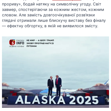
прориву», бодай натяку на символічну угоду. Світ
завмер, спостерігаючи за кожним жестом, кожним
словом. Але замість довгоочікуваної розв’язки
глядачі отримали лише блискучу виставу без фіналу
— ефектну обгортку, в якій не виявилося змісту.