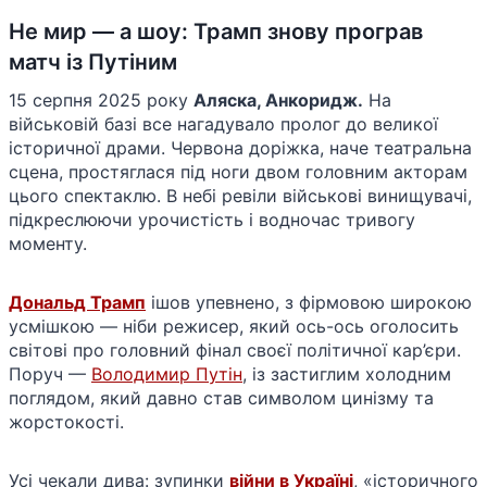
Не мир — а шоу: Трамп знову програв
матч із Путіним
15 серпня 2025 року
Аляска, Анкоридж.
На
військовій базі все нагадувало пролог до великої
історичної драми. Червона доріжка, наче театральна
сцена, простяглася під ноги двом головним акторам
цього спектаклю. В небі ревіли військові винищувачі,
підкреслюючи урочистість і водночас тривогу
моменту.
Дональд Трамп
ішов упевнено, з фірмовою широкою
усмішкою — ніби режисер, який ось-ось оголосить
світові про головний фінал своєї політичної кар’єри.
Поруч —
Володимир Путін
, із застиглим холодним
поглядом, який давно став символом цинізму та
жорстокості.
Усі чекали дива: зупинки
війни в Україні
, «історичного