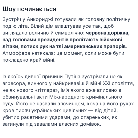
Шоу починається
Зустріч у Анкориджі готували як головну політичну
подію літа. Білий дім влаштував усе так, щоб
виглядало велично й символічно:
червона доріжка,
над головами президентів пролітають військові
літаки, потиск рук на тлі американських прапорів
.
Атмосфера натякала: це момент, коли може бути
покладено край війні.
Із якоїсь дивної причини Путіна зустрічали не як
агресора, винного у найкривавішій війні XXI століття,
не як нового «гітлера», ім’я якого вже вписано в
обвинувальні акти Міжнародного кримінального
суду. Його не назвали злочинцем, хоча на його руках
кров тисяч українських цивільних — від дітей,
убитих ракетними ударами, до стареньких, які
загинули під завалами власних домівок.