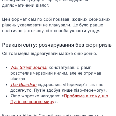
дипломатичний діалог.
Цей формат сам по собі показав: жодних серйозних
рішень ухвалювати не планували. Це було радше
політичне фото-шоу, ніж спроба укласти угоду.
Реакція світу: розчарування без сюрпризів
Світові медіа відреагували майже синхронно.
Wall Street Journal
констатував: «Трамп
розстелив червоний килим, але не отримав
нічого».
The Guardian
підкреслив: «Перемир’я так і не
досягнуто, Путін здобув лише піар-перемогу».
Time
жорстко нагадало: «
Проблема в тому, що
Путін не прагне миру
».
Експерти Atlantic Council взагалі назвали зустріч