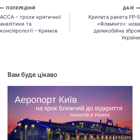
Навігація
ПОПЕРЕДНІЙ
ДАЛІ
записів
АССА – трохи критичної
Крилата ракета FP-5
аналітики та
«Фламінго»: нова
конспірології – Кримов
далекобійна зброя
України
Вам буде цікаво