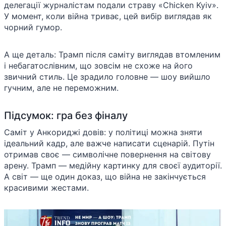
делегації журналістам подали страву «Chicken Kyiv».
У момент, коли війна триває, цей вибір виглядав як
чорний гумор.
А ще деталь: Трамп після саміту виглядав втомленим
і небагатослівним, що зовсім не схоже на його
звичний стиль. Це зрадило головне — шоу вийшло
гучним, але не переможним.
Підсумок: гра без фіналу
Саміт у Анкориджі довів: у політиці можна зняти
ідеальний кадр, але важче написати сценарій. Путін
отримав своє — символічне повернення на світову
арену. Трамп — медійну картинку для своєї аудиторії.
А світ — ще один доказ, що війна не закінчується
красивими жестами.