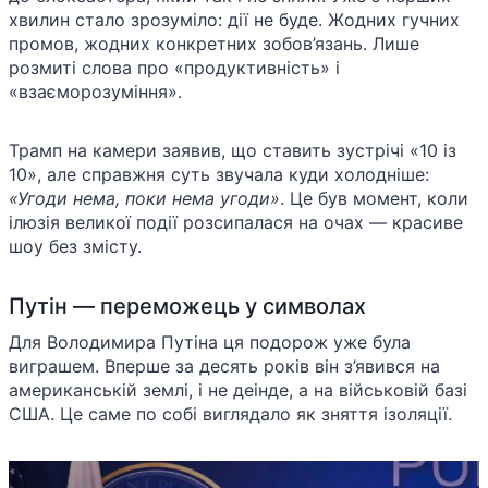
хвилин стало зрозуміло: дії не буде. Жодних гучних
промов, жодних конкретних зобов’язань. Лише
розмиті слова про «продуктивність» і
«взаєморозуміння».
Трамп на камери заявив, що ставить зустрічі «10 із
10», але справжня суть звучала куди холодніше:
«Угоди нема, поки нема угоди»
. Це був момент, коли
ілюзія великої події розсипалася на очах — красиве
шоу без змісту.
Путін — переможець у символах
Для Володимира Путіна ця подорож уже була
виграшем. Вперше за десять років він з’явився на
американській землі, і не деінде, а на військовій базі
США. Це саме по собі виглядало як зняття ізоляції.