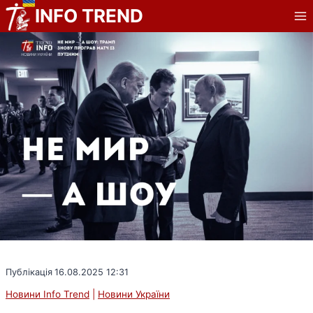
Перейти
INFO TREND
до
вмісту
Публікація
16.08.2025 12:31
Новини Info Trend
|
Новини України