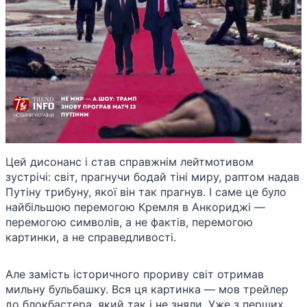
Цей дисонанс і став справжнім лейтмотивом
зустрічі: світ, прагнучи бодай тіні миру, раптом надав
Путіну трибуну, якої він так прагнув. І саме це було
найбільшою перемогою Кремля в Анкориджі —
перемогою символів, а не фактів, перемогою
картинки, а не справедливості.
Але замість історичного прориву світ отримав
мильну бульбашку. Вся ця картинка — мов трейлер
до блокбастера, який так і не зняли. Уже з перших