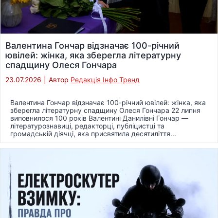
Валентина Гончар відзначає 100-річний
ювілей: жінка, яка зберегла літературну
спадщину Олеся Гончара
23.07.2026
|
Автор
Редакція Інфо Тренд
Валентина Гончар відзначає 100-річний ювілей: жінка, яка
зберегла літературну спадщину Олеся Гончара 22 липня
виповнилося 100 років Валентині Данилівні Гончар —
літературознавиці, редакторці, публіцистці та
громадській діячці, яка присвятила десятиліття...