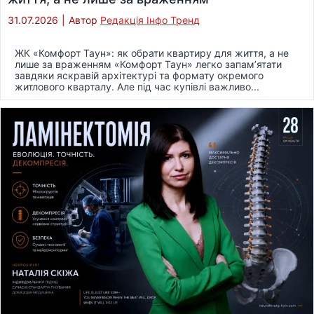
31.07.2026
|
Автор
Редакція Інфо Тренд
ЖК «Комфорт Таун»: як обрати квартиру для життя, а не
лише за враженням «Комфорт Таун» легко запам’ятати
завдяки яскравій архітектурі та формату окремого
житлового кварталу. Але під час купівлі важливо...