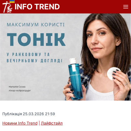
Перейти
INFO TREND
до
вмісту
Публікація
25.03.2026 21:59
Новини Info Trend
|
Лайфстайл