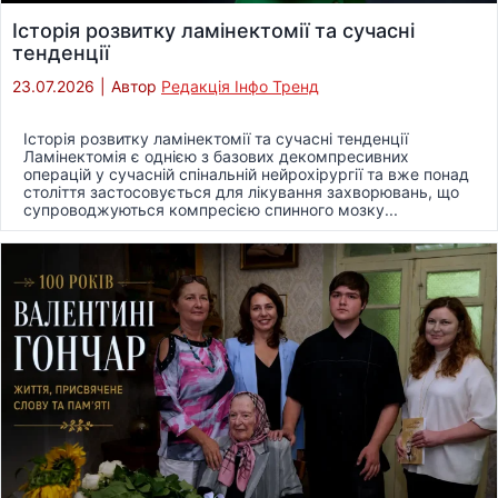
Історія розвитку ламінектомії та сучасні
тенденції
23.07.2026
|
Автор
Редакція Інфо Тренд
Історія розвитку ламінектомії та сучасні тенденції
Ламінектомія є однією з базових декомпресивних
операцій у сучасній спінальній нейрохірургії та вже понад
століття застосовується для лікування захворювань, що
супроводжуються компресією спинного мозку...