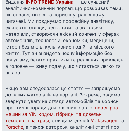
Видання
INFO TREND Україна
— це сучасний
аналітично-новинний портал, що розкриває теми,
які справді цікаві та корисні українському
читачеві. Ми поєднуємо професійну аналітику,
експертні огляди, репортажі та авторські
матеріали, створюючи якісний контент у сферах
автомобілів, технологій, економіки, медицини,
історії без міфів, культурних подій та міського
життя. Тут ви знайдете чесну інформацію без
популізму, багато практики та реальних прикладів,
а головне — живу подачу, що читається легко та
цікаво.
Якщо вам сподобалася ця стаття — запрошуємо
до інших матеріалів на порталі. Зокрема, радимо
звернути увагу на огляди автомобілів та корисні
практичні поради для власників авто:
перевірка
машин за VIN-кодом
,
гібридні та дизельні
технології на трасі
, огляди моделей
Volkswagen
та
Porsche
, а також авторські аналітичні статті про