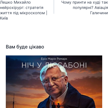
записів
Лешко Михайло
Чому принти на худі так
нейрохірург: стратегія
популярні? Авіація
життя під мікроскопом |
Галичини
Київ
Вам буде цікаво