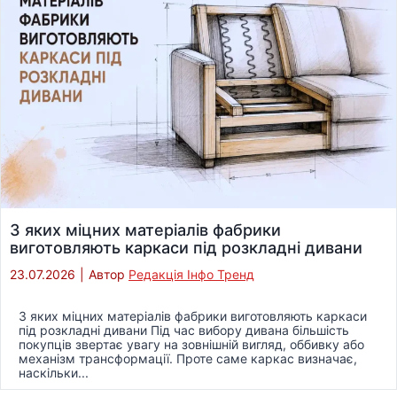
З яких міцних матеріалів фабрики
виготовляють каркаси під розкладні дивани
23.07.2026
|
Автор
Редакція Інфо Тренд
З яких міцних матеріалів фабрики виготовляють каркаси
під розкладні дивани Під час вибору дивана більшість
покупців звертає увагу на зовнішній вигляд, оббивку або
механізм трансформації. Проте саме каркас визначає,
наскільки...