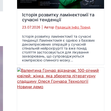
Історія розвитку ламінектомії та
сучасні тенденції
23.07.2026
|
Автор
Редакція Інфо Тренд
Історія розвитку ламінектомії та сучасні
тенденції Ламінектомія є однією з базових
декомпресивних операцій у сучасній
спінальній нейрохірургії та вже понад
століття застосовується для лікування
захворювань, що супроводжуються
компресією спинного мозку...