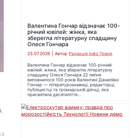
Валентина Гончар відзначає 100-
річний ювілей: жінка, яка
зберегла літературну спадщину
Олеся Гончара
23.07.2026
|
Автор
Редакція Інфо Тренд
Валентина Гончар відзначає 100-річний
ювілей: жінка, яка зберегла літературну
спадщину Олеся Гончара 22 липня
виповнилося 100 років Валентині Данилівні
Гончар — літературознавиці, редакторці,
публіцистці та громадській діячці, яка
присвятила десятиліття...
.
 і