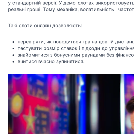
у стандартній версії. У демо-слотах використовуєт
реальні гроші. Тому механіка, волатильність і част
Такі слоти онлайн дозволяють:
перевіряти, як поводиться гра на довгій дистанці
тестувати розмір ставок і підходи до управлінн
знайомитися з бонусними раундами без фінансо
вчитися вчасно зупинятися.