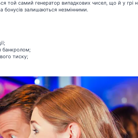
ься той самий генератор випадкових чисел, що й у грі н
ота бонусів залишаються незмінними.
ї;
я банкролом;
вого тиску;