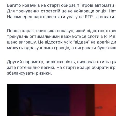
Багато новачків на старті обирає ті ігрові автомати 
Для тренування стратегій це не найкраща опція. Н
Насамперед варто звертати увагу на RTP та волатил
Перша характеристика показує, який відсоток став
тренувань оптимальними вважаються слоти з RTP від
шанс виграшу. Це відсоток усіх “віддач” на довгій д
можуть одразу кілька гравців, а вигравати буде лиш
Другий параметр, волатильність, визначає стиль гри: 
зате потенційно великі. На старті краще обирати і
збалансувати ризики.