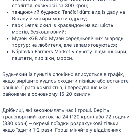
століття, екскурсії за 300 крон;
танцюючий будинок Tančící dům: вид із даху на
Влтаву й чотири мости одразу;
парк Letná: схил із краєвидом на всі шість
мостів, безкоштовний;
Музей KGB або Музей середньовічних знарядь
тортур: на любителя, але запам’ятовуються;
Náplavka Farmers Market у суботу: відмінні сири,
паштети, пиріжки, морси.
Будь-який із пунктів спокійно вписується в графік,
якщо вирішите кудись сходити пізніше або встанете
раніше. Прага компактна, і пересування між
районами в основному 15-20 хвилин.
Дрібниці, які зекономлять час і гроші. Беріть
транспортний квиток на 24 (120 крон) або 72 години
(330 крон) – окремі поїздки розрахункові тільки
якщо їздити 1-2 рази. Гроші міняйте у відділеннях