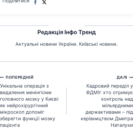
Поділитися
Редакція Інфо Тренд
Актуальні новини України. Київські новини.
Навігація
ПОПЕРЕДНІЙ
ДАЛІ
записів
Унікальна операція з
Кадровий переділ у
видалення менінгіоми
ФДМУ: хто отримує
головного мозку у Києві:
контроль над
як нейрохірургічний
мільярдними
мікроскоп допоміг
держактивами – під
зберегти функції мозку
керівництвом Дмитра
пацієнта
Наталухи