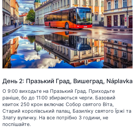
День 2: Празький Град, Вишеград, Náplavka
О 9:00 виходьте на Празький Град. Приходьте
раніше, бо до 11:00 збираються черги. Базовий
квиток 250 крон включає Собор святого Віта,
Старий королівський палац, Базиліку святого Їржі та
Злату вуличку. На все потрібно 3 години, не
поспішайте.