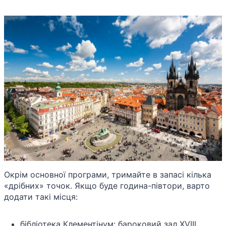
Окрім основної програми, тримайте в запасі кілька
«дрібних» точок. Якщо буде година-півтори, варто
додати такі місця:
бібліотека Клементінум: бароковий зал XVIII