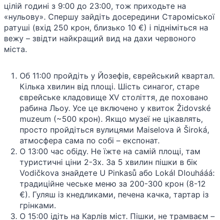
цілій годині з 9:00 до 23:00, тож приходьте на
«нульову». Спершу зайдіть досередини Староміської
ратуші (вхід 250 крон, близько 10 €) і підніміться на
вежу – звідти найкращий вид на дахи червоного
міста.
Об 11:00 пройдіть у Йозефів, єврейський квартал.
Кілька хвилин від площі. Шість синагог, старе
єврейське кладовище XV століття, де поховано
рабина Льоу. Усе це включено у квиток Židovské
muzeum (~500 крон). Якщо музеї не цікавлять,
просто пройдіться вулицями Maiselova й Široká,
атмосфера сама по собі – експонат.
О 13:00 час обіду. Не їжте на самій площі, там
туристичні ціни 2-3х. За 5 хвилин пішки в бік
Vodičkova знайдете U Pinkasů або Lokál Dlouhááá:
традиційне чеське меню за 200-300 крон (8-12
€). Гуляш із кнедликами, печена качка, тартар із
грінками.
О 15:00 ідіть на Карлів міст. Пішки, не трамваєм –