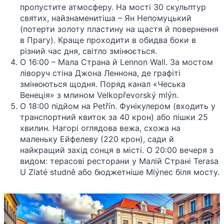
пропустите атмосферу. На мості 30 скульптур
святих, найзнаменитіша – Ян Непомуцький
(потерти золоту пластину на щастя й повернення
в Прагу). Краще проходити в обидва боки в
різний час дня, світло змінюється.
О 16:00 – Мала Страна й Lennon Wall. За мостом
ліворуч стіна Джона Леннона, де графіті
змінюються щодня. Поряд канал «Чеська
Венеція» з млином Velkopřevorský mlýn.
О 18:00 підйом на Petřín. Фунікулером (входить у
транспортний квиток за 40 крон) або пішки 25
хвилин. Нагорі оглядова вежа, схожа на
маленьку Ейфелеву (220 крон), сади й
найкращий захід сонця в місті. О 20:00 вечеря з
видом: терасові ресторани у Малій Страні Terasa
U Zlaté studně або бюджетніше Mlýnec біля мосту.