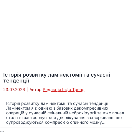
Історія розвитку ламінектомії та сучасні
тенденції
23.07.2026
|
Автор
Редакція Інфо Тренд
Історія розвитку ламінектомії та сучасні тенденції
Ламінектомія є однією з базових декомпресивних
операцій у сучасній спінальній нейрохірургії та вже понад
століття застосовується для лікування захворювань, що
супроводжуються компресією спинного мозку...