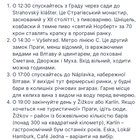
О 12:30 спускайтесь з Граду через сади до
Strahovský klášter. Це Страгівський монастир,
заснований у XII столітті, з пивоварнею. Шніцель,
ковбаски й темне пиво «святий Норберт» за 70
крон ставлять крапку в програмі ранку.
О 14:30 – Vyšehrad. Метро лінією C. Це другий
замок Праги, менш відомий, із вражаючими
видами на Влтаву й цвинтарем, де поховані
Сметана, Дворжак і Муха. Вхід вільний, ходити
можна годинами.
О 17:00 спускайтесь до Náplavka, набережної
Влтави. У вихідні тут фермерські ринки, у будні
бари в колишніх річкових ангарах. Гарне місце
для келиха вина з видом на воду перед вечерею.
О 19:00 закінчуйте день у Žižkov або Karlín. Якщо
хочеться «не туристичної» Праги, ідіть сюди.
Žižkov – район із божевільною кількістю барів
(понад 300 на квадратний кілометр), Karlín –
гастрономічний бум останніх років. Eska, Lokál
Hamburk, Café Jedna – варіанти на вибір.