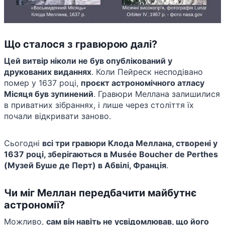
Що сталося з гравюрою далі?
Цей витвір ніколи не був опублікований у
друкованих виданнях
. Коли Пейреск несподівано
помер у 1637 році,
проєкт астрономічного атласу
Місяця був зупинений
. Гравюри Меллана залишилися
в приватних зібраннях, і лише через століття їх
почали відкривати заново.
Сьогодні
всі три гравюри Клода Меллана, створені у
1637 році, зберігаються в Musée Boucher de Perthes
(Музей Буше де Перт) в Абвілі, Франція
.
Чи міг Меллан передбачити майбутнє
астрономії?
Можливо,
сам він навіть не усвідомлював, що його