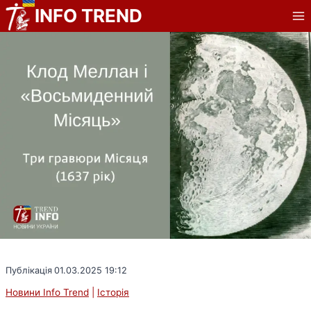
Перейти
INFO TREND
до
вмісту
Публікація
01.03.2025 19:12
Новини Info Trend
|
Історія