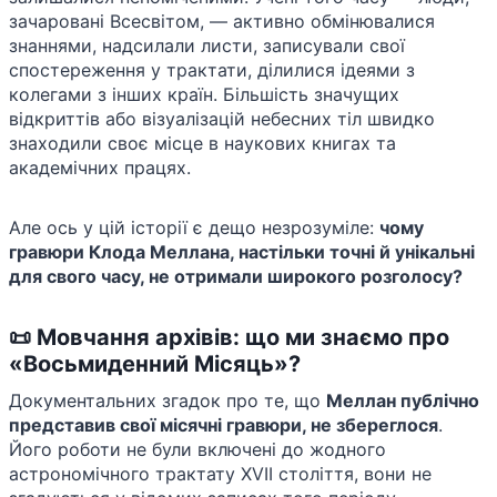
зачаровані Всесвітом, — активно обмінювалися
знаннями, надсилали листи, записували свої
спостереження у трактати, ділилися ідеями з
колегами з інших країн. Більшість значущих
відкриттів або візуалізацій небесних тіл швидко
знаходили своє місце в наукових книгах та
академічних працях.
Але ось у цій історії є дещо незрозуміле:
чому
гравюри Клода Меллана, настільки точні й унікальні
для свого часу, не отримали широкого розголосу?
📜 Мовчання архівів: що ми знаємо про
«Восьмиденний Місяць»?
Документальних згадок про те, що
Меллан публічно
представив свої місячні гравюри, не збереглося
.
Його роботи не були включені до жодного
астрономічного трактату XVII століття, вони не