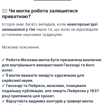
🕵️‍♂️ Чи могла робота залишитися
приватною?
Історія знає багато випадків, коли
новаторські ідеї
залишалися у тіні
через те, що вони не відповідали
усталеним науковим традиціям.
Можливі пояснення:
✔
Робота Меллана могла бути призначена виключно
для внутрішнього використання Гассенді та його
колег.
✔
Її могли вважати занадто художньою для
серйозної науки.
✔
Гассенді та Пейреск, можливо, планували
подальшу публікацію, але смерть Пейреска у 1637
році припинила цей проєкт.
✔
Відсутність видимих контурів у гравюрі могла