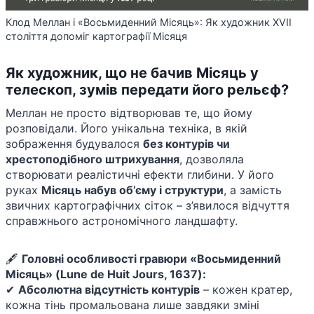
Клод Меллан і «Восьмиденний Місяць»: Як художник XVII
століття допоміг картографії Місяця
Як художник, що не бачив Місяць у
телескоп, зумів передати його рельєф?
Меллан не просто відтворював те, що йому
розповідали. Його унікальна техніка, в якій
зображення будувалося
без контурів чи
хрестоподібного штрихування
, дозволяла
створювати реалістичні ефекти глибини. У його
руках
Місяць набув об’єму і структури
, а замість
звичних картографічних сіток – з’явилося відчуття
справжнього астрономічного ландшафту.
🖋
Головні особливості гравюри «Восьмиденний
Місяць» (Lune de Huit Jours, 1637):
✔
Абсолютна відсутність контурів
– кожен кратер,
кожна тінь промальована лише завдяки зміні