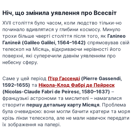
Ніч, що змінила уявлення про Всесвіт
XVII століття було часом, коли людство тільки-но
починало вдивлятися у глибини космосу. Минуло
трохи більше чверті століття після того, як
Галілео
Галілей (Galileo Galilei, 1564–1642)
спрямовував свій
телескоп на Місяць, відкриваючи нерівності його
поверхні, які суперечили давнім уявленням про
небесну сферу.
Саме у цей період
П’єр Гассенді
(Pierre Gassendi,
1592–1655)
та
Нікола-Клод Фабрі де Пейреск
(Nicolas-Claude Fabri de Peiresc, 1580–1637)
–
французькі астрономи та мислителі – намагалися
створити
першу детальну карту Місяця
. Проблема
була очевидною: вони могли бачити кратери та моря
крізь лінзи телескопа, але не мали навичок передати
їх зображення на папері.