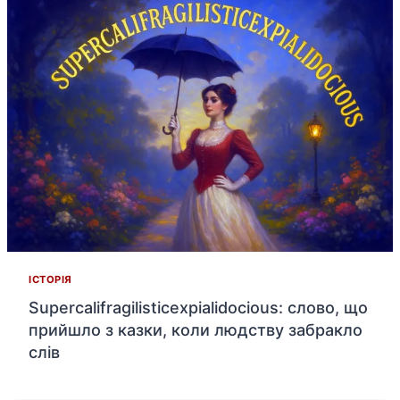
ІСТОРІЯ
Supercalifragilisticexpialidocious: слово, що
прийшло з казки, коли людству забракло
слів