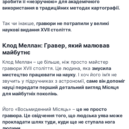
зробити її «незручною» для академічного
використання в традиційних методах картографії.
Так чи інакше,
гравюри не потрапили у великі
наукові видання XVII століття
.
Клод Меллан: Гравер, який малював
майбутнє
Клод Меллан – це більше, ніж просто майстер
гравюри XVII століття. Це людина, яка
змусила
мистецтво працювати на науку
. І хоч його ім’я не
звучить у підручниках з астрономії,
саме він допоміг
науці передати перший детальний вигляд Місяця
для майбутніх поколінь
.
Його «Восьмиденний Місяць» –
це не просто
гравюра. Це свідчення того, що людська уява може
прокладати шлях туди, куди ще не ступала нога
людини.