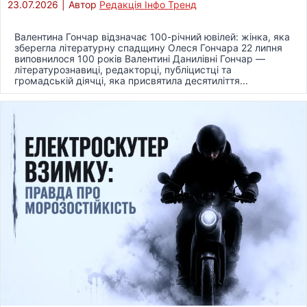
23.07.2026
|
Автор
Редакція Інфо Тренд
Валентина Гончар відзначає 100-річний ювілей: жінка, яка
зберегла літературну спадщину Олеся Гончара 22 липня
виповнилося 100 років Валентині Данилівні Гончар —
літературознавиці, редакторці, публіцистці та
громадській діячці, яка присвятила десятиліття...