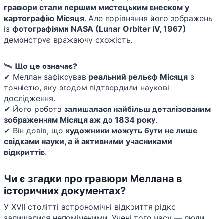
гравюри стали першим мистецьким внеском у
картографію Місяця
. Але порівняння його зображень
із
фотографіями NASA (Lunar Orbiter IV, 1967)
демонструє вражаючу схожість.
🛰
Що це означає?
✔ Меллан зафіксував
реальний рельєф Місяця
з
точністю, яку згодом підтвердили наукові
дослідження.
✔ Його робота
залишалася найбільш деталізованим
зображенням Місяця аж до 1834 року
.
✔ Він довів, що
художники можуть бути не лише
свідками науки, а й активними учасниками
відкриттів
.
Чи є згадки про гравюри Меллана в
історичних документах?
У XVII столітті астрономічні відкриття рідко
залишалися непоміченими. Учені того часу — люди,