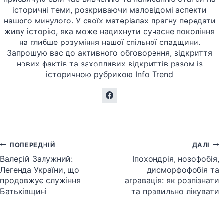
історичні теми, розкриваючи маловідомі аспекти
нашого минулого. У своїх матеріалах прагну передати
живу історію, яка може надихнути сучасне покоління
на глибше розуміння нашої спільної спадщини.
Запрошую вас до активного обговорення, відкриття
нових фактів та захопливих відкриттів разом із
історичною рубрикою Info Trend
Навігація
ПОПЕРЕДНІЙ
ДАЛІ
записів
Валерій Залужний:
Іпохондрія, нозофобія,
Легенда України, що
дисморфофобія та
продовжує служіння
агравація: як розпізнати
Батьківщині
та правильно лікувати