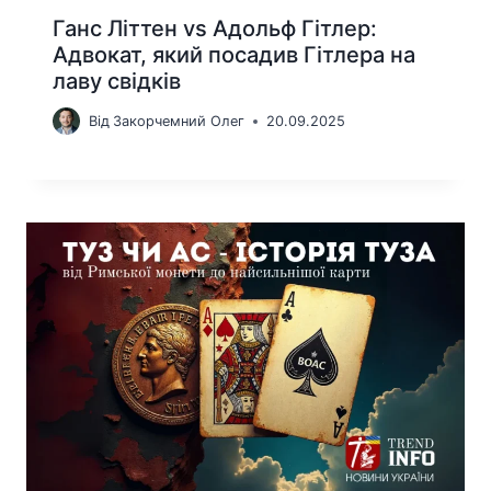
Ганс Літтен vs Адольф Гітлер:
Адвокат, який посадив Гітлера на
лаву свідків
Від
Закорчемний Олег
20.09.2025