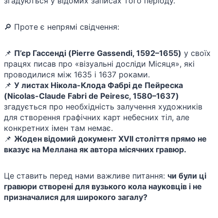
згадуються у відомих записах того періоду.
🔎 Проте є непрямі свідчення:
📌
П’єр Гассенді (Pierre Gassendi, 1592–1655)
у своїх
працях писав про «візуальні досліди Місяця», які
проводилися між 1635 і 1637 роками.
📌
У листах Нікола-Клода Фабрі де Пейреска
(Nicolas-Claude Fabri de Peiresc, 1580–1637)
згадується про необхідність залучення художників
для створення графічних карт небесних тіл, але
конкретних імен там немає.
📌
Жоден відомий документ XVII століття прямо не
вказує на Меллана як автора місячних гравюр.
Це ставить перед нами важливе питання:
чи були ці
гравюри створені для вузького кола науковців і не
призначалися для широкого загалу?