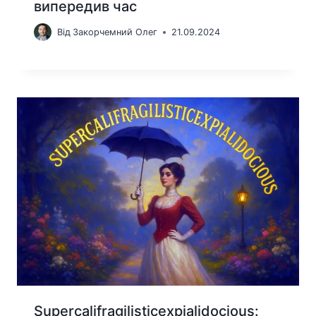
випередив час
Від
Закорчемний Олег
21.09.2024
Supercalifragilisticexpialidocious: