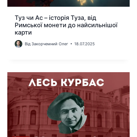
Туз чи Ас – історія Туза, від
Римської монети до найсильнішої
карти
Від
Закорчемний Олег
18.07.2025