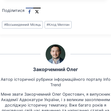
Поділитися
Позначки
#
Восьмиденний Місяць
#
Клод Меллан
запису:
Закорчемний Олег
Автор історичної рубрики інформаційного порталу Info
Trend
Мене звати Закорчемний Олег Орестович, я випускник
Академії Адвокатури України, і з великим захопленням
досліджую історичну тематику. Вже багато років я
присвячую свій час вивченню та написанню статей на