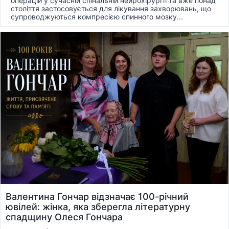
операцій у сучасній спінальній нейрохірургії та вже понад
століття застосовується для лікування захворювань, що
супроводжуються компресією спинного мозку...
Валентина Гончар відзначає 100-річний
ювілей: жінка, яка зберегла літературну
спадщину Олеся Гончара