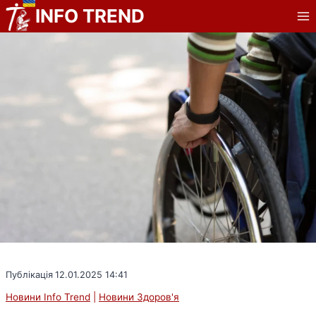
Перейти
INFO TREND
до
вмісту
Публікація
12.01.2025 14:41
Новини Info Trend
|
Новини Здоров'я