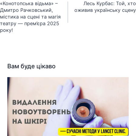
записів
«Конотопська відьма» –
Лесь Курбас: Той, хто
Дмитро Рачковський,
оживив українську сцену
містика на сцені та магія
театру — прем’єра 2025
року!
Вам буде цікаво