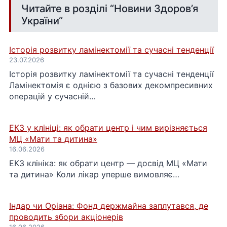
Читайте в розділі “
Новини Здоров’я
України
“
Історія розвитку ламінектомії та сучасні тенденції
23.07.2026
Історія розвитку ламінектомії та сучасні тенденції
Ламінектомія є однією з базових декомпресивних
операцій у сучасній…
ЕКЗ у клініці: як обрати центр і чим вирізняється
МЦ «Мати та дитина»
16.06.2026
ЕКЗ клініка: як обрати центр — досвід МЦ «Мати
та дитина» Коли лікар уперше вимовляє…
Індар чи Оріана: Фонд держмайна заплутався, де
проводить збори акціонерів
16.06.2026