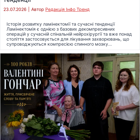
23.07.2026
|
Автор
Редакція Інфо Тренд
Історія розвитку ламінектомії та сучасні тенденції
Ламінектомія є однією з базових декомпресивних
операцій у сучасній спінальній нейрохірургії та вже понад
століття застосовується для лікування захворювань, що
супроводжуються компресією спинного мозку...