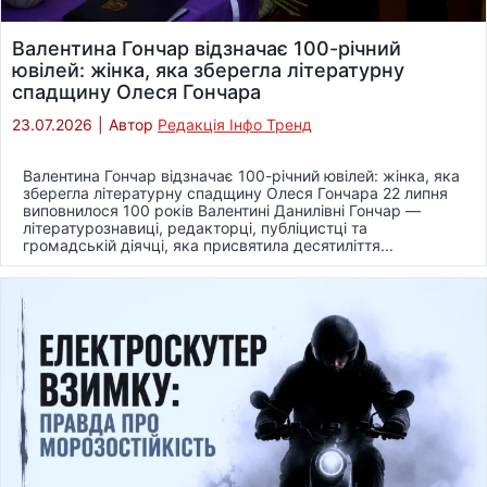
Валентина Гончар відзначає 100-річний
ювілей: жінка, яка зберегла літературну
спадщину Олеся Гончара
23.07.2026
|
Автор
Редакція Інфо Тренд
Валентина Гончар відзначає 100-річний ювілей: жінка, яка
зберегла літературну спадщину Олеся Гончара 22 липня
виповнилося 100 років Валентині Данилівні Гончар —
літературознавиці, редакторці, публіцистці та
громадській діячці, яка присвятила десятиліття...