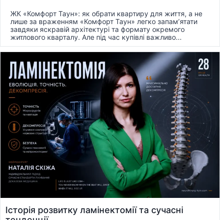
ЖК «Комфорт Таун»: як обрати квартиру для життя, а не
лише за враженням «Комфорт Таун» легко запам’ятати
завдяки яскравій архітектурі та формату окремого
житлового кварталу. Але під час купівлі важливо...
Історія розвитку ламінектомії та сучасні
тенденції