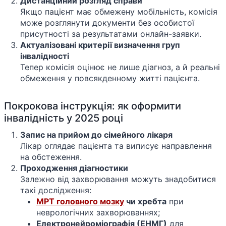
Дистанційний розгляд справи
Якщо пацієнт має обмежену мобільність, комісія
може розглянути документи без особистої
присутності за результатами онлайн-заявки.
Актуалізовані критерії визначення груп
інвалідності
Тепер комісія оцінює не лише діагноз, а й реальні
обмеження у повсякденному житті пацієнта.
Покрокова інструкція: як оформити
інвалідність у 2025 році
Запис на прийом до сімейного лікаря
Лікар оглядає пацієнта та виписує направлення
на обстеження.
Проходження діагностики
Залежно від захворювання можуть знадобитися
такі дослідження:
МРТ головного мозку
чи хребта
при
неврологічних захворюваннях;
Електронейроміографія (ЕНМГ)
для