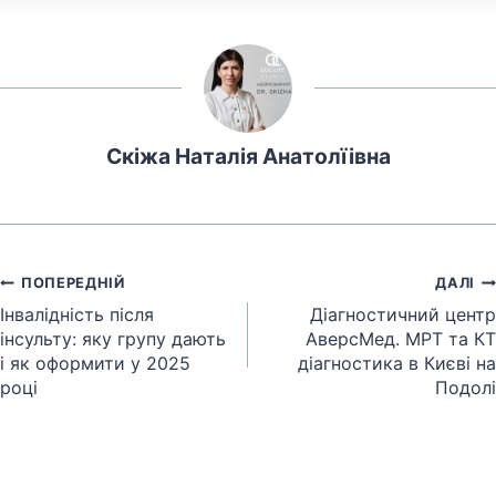
Скіжа Наталія Анатолїівна
Навігація
ПОПЕРЕДНІЙ
ДАЛІ
записів
Інвалідність після
Діагностичний центр
інсульту: яку групу дають
АверсМед. МРТ та КТ
і як оформити у 2025
діагностика в Києві на
році
Подолі