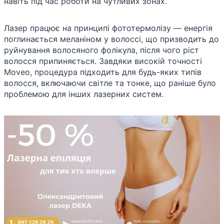
навіть під час роботи на чутливих зонах.
Лазер працює на принципі фототермолізу — енергія
поглинається меланіном у волоссі, що призводить до
руйнування волосяного фолікула, після чого ріст
волосся припиняється. Завдяки високій точності
Moveo, процедура підходить для будь-яких типів
волосся, включаючи світле та тонке, що раніше було
проблемою для інших лазерних систем.