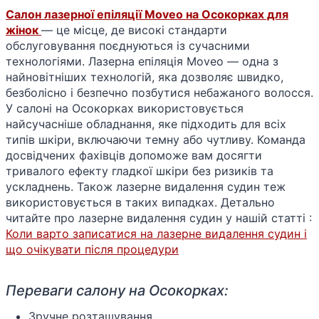
Салон лазерної епіляції Moveo на Осокорках для
жінок
— це місце, де високі стандарти
обслуговування поєднуються із сучасними
технологіями. Лазерна епіляція Moveo — одна з
найновітніших технологій, яка дозволяє швидко,
безболісно і безпечно позбутися небажаного волосся.
У салоні на Осокорках використовується
найсучасніше обладнання, яке підходить для всіх
типів шкіри, включаючи темну або чутливу. Команда
досвідчених фахівців допоможе вам досягти
тривалого ефекту гладкої шкіри без ризиків та
ускладнень. Також лазерне видалення судин теж
використовується в таких випадках. Детально
читайте про лазерне видалення судин у нашій статті :
Коли варто записатися на лазерне видалення судин і
що очікувати після процедури
Переваги салону на Осокорках:
Зручне розташування.