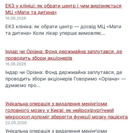
ЕКЗ у клініці: як обрати центр і чим вирізняється
МЦ «Мати та дитина»
16.06.2026
ЕКЗ клініка: як обрати центр — досвід МЦ «Мати
та дитина» Коли лікар уперше вимовляє…
Індар чи Оріана: Фонд держмайна заплутався, де
проводить збори акціонерів
16.06.2026
Індар чи Оріана: Фонд держмайна заплутався, де
проводить збори акціонерів Говоримо «Оріана» —
думаємо про…
Унікальна операція з видалення менінгіоми
головного мозку у Києві: як нейрохірургічний
мікроскоп допоміг зберегти функції мозку пацієнта
22.05.2026
Унікальна операція з видалення менінгіоми