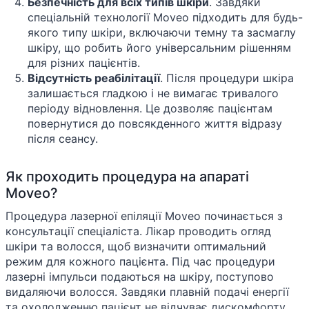
Безпечність для всіх типів шкіри
. Завдяки
спеціальній технології Moveo підходить для будь-
якого типу шкіри, включаючи темну та засмаглу
шкіру, що робить його універсальним рішенням
для різних пацієнтів.
Відсутність реабілітації
. Після процедури шкіра
залишається гладкою і не вимагає тривалого
періоду відновлення. Це дозволяє пацієнтам
повернутися до повсякденного життя відразу
після сеансу.
Як проходить процедура на апараті
Moveo?
Процедура лазерної епіляції Moveo починається з
консультації спеціаліста. Лікар проводить огляд
шкіри та волосся, щоб визначити оптимальний
режим для кожного пацієнта. Під час процедури
лазерні імпульси подаються на шкіру, поступово
видаляючи волосся. Завдяки плавній подачі енергії
та охолодженню пацієнт не відчуває дискомфорту.