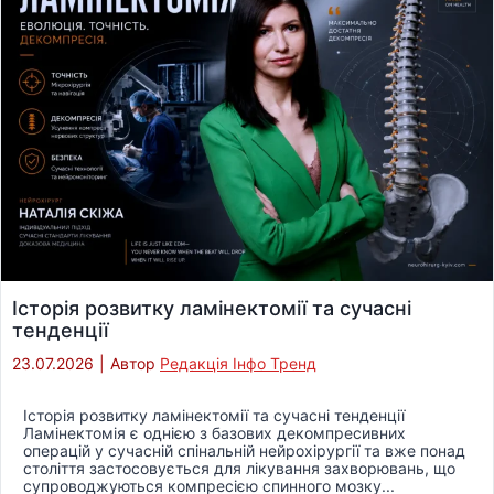
Історія розвитку ламінектомії та сучасні
тенденції
23.07.2026
|
Автор
Редакція Інфо Тренд
Історія розвитку ламінектомії та сучасні тенденції
Ламінектомія є однією з базових декомпресивних
операцій у сучасній спінальній нейрохірургії та вже понад
століття застосовується для лікування захворювань, що
супроводжуються компресією спинного мозку...