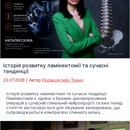
Історія розвитку ламінектомії та сучасні
тенденції
23.07.2026
|
Автор
Редакція Інфо Тренд
Історія розвитку ламінектомії та сучасні тенденції
Ламінектомія є однією з базових декомпресивних
операцій у сучасній спінальній нейрохірургії та вже понад
століття застосовується для лікування захворювань, що
супроводжуються компресією спинного мозку...