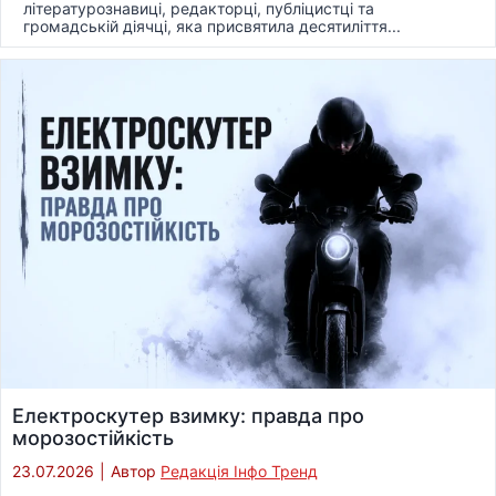
літературознавиці, редакторці, публіцистці та
громадській діячці, яка присвятила десятиліття...
Електроскутер взимку: правда про
морозостійкість
23.07.2026
|
Автор
Редакція Інфо Тренд