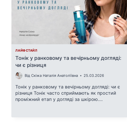
ЛАЙФСТАЙЛ
Тонік у ранковому та вечірньому догляді:
чи є різниця
Від
Скіжа Наталія Анатолїівна
25.03.2026
Тонік у ранковому та вечірньому догляді: чи є
різниця Тонік часто сприймають як простий
проміжний етап у догляді за шкірою….