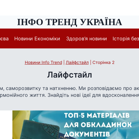
ІНФО ТРЕНД УКРАЇНА
иєва
Новини Економіки
Здоров’я новини
Історія без
Новини Info Trend
|
Лайфстайл
|
Сторінка 2
Лайфстайл
 саморозвитку та натхненню. Ми розповідаємо про акту
монійного життя. Знайдіть нові ідеї для вдосконалення