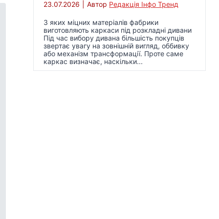
23.07.2026
|
Автор
Редакція Інфо Тренд
З яких міцних матеріалів фабрики
виготовляють каркаси під розкладні дивани
Під час вибору дивана більшість покупців
звертає увагу на зовнішній вигляд, оббивку
або механізм трансформації. Проте саме
каркас визначає, наскільки...