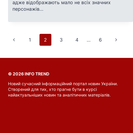
адже відображають мало не всіх значних
персонажів…
Навігація
Попередня
Наступн
1
2
3
4
…
6
за
сторінка
сторінк
сторінками
© 2026 INFO TREND
Новий сучасний інформаційний портал новин України.
Створений для тих, хто прагне бути в курсі
найактуальніших новин та аналітичних матеріалів.