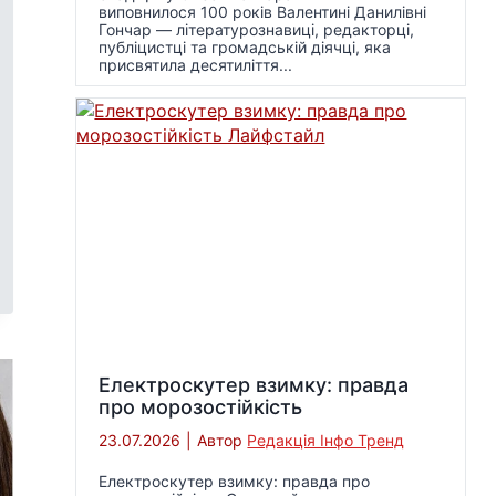
виповнилося 100 років Валентині Данилівні
Гончар — літературознавиці, редакторці,
публіцистці та громадській діячці, яка
присвятила десятиліття...
Електроскутер взимку: правда
про морозостійкість
23.07.2026
|
Автор
Редакція Інфо Тренд
Електроскутер взимку: правда про