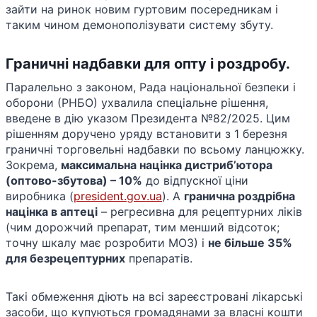
зайти на ринок новим гуртовим посередникам і
таким чином демонополізувати систему збуту.
Граничні надбавки для опту і роздробу.
Паралельно з законом, Рада національної безпеки і
оборони (РНБО) ухвалила спеціальне рішення,
введене в дію указом Президента №82/2025. Цим
рішенням доручено уряду встановити з 1 березня
граничні торговельні надбавки по всьому ланцюжку.
Зокрема,
максимальна націнка дистриб’ютора
(оптово-збутова) – 10%
до відпускної ціни
виробника​ (
president.gov.ua
). А
гранична роздрібна
націнка в аптеці
– регресивна для рецептурних ліків
(чим дорожчий препарат, тим менший відсоток;
точну шкалу має розробити МОЗ) і
не більше 35%
для безрецептурних
препаратів.
Такі обмеження діють на всі зареєстровані лікарські
засоби, що купуються громадянами за власні кошти