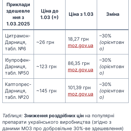
Приклади
здешевле
Ціна до
Ціна з 1.03
Зміна
ння з
1.03
(≈)
1.03.2025
Цитрамон-
–30%
18,27 грн​
Дарниця,
~26 грн
(орієнтовн
moz.gov.ua
табл. №6
о)
Ібупрофен-
–30%
86,35 грн​
Дарниця,
~123 грн
(орієнтовн
moz.gov.ua
табл. №50
о)
Каптопрес-
–30%
101,39 грн​
Дарниця,
~145 грн
(орієнтовн
moz.gov.ua
табл. №20
о)
Таблиця:
Зниження роздрібних цін
на популярні
препарати українського виробництва (згідно з
даними МОЗ про добровільне 30%-ве здешевлення)