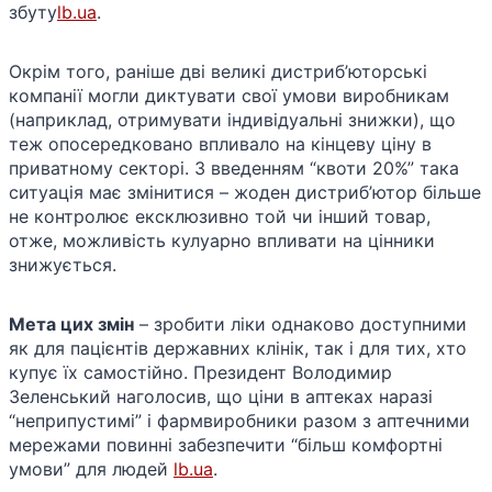
збуту​
lb.ua
.
Окрім того, раніше дві великі дистриб’юторські
компанії могли диктувати свої умови виробникам
(наприклад, отримувати індивідуальні знижки), що
теж опосередковано впливало на кінцеву ціну в
приватному секторі. З введенням “квоти 20%” така
ситуація має змінитися – жоден дистриб’ютор більше
не контролює ексклюзивно той чи інший товар,
отже, можливість кулуарно впливати на цінники
знижується.
Мета цих змін
– зробити ліки однаково доступними
як для пацієнтів державних клінік, так і для тих, хто
купує їх самостійно. Президент Володимир
Зеленський наголосив, що ціни в аптеках наразі
“неприпустимі” і фармвиробники разом з аптечними
мережами повинні забезпечити “більш комфортні
умови” для людей​
lb.ua
.