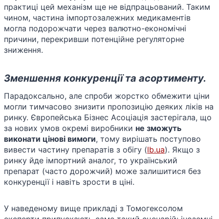
практиці цей механізм ще не відпрацьований. Таким
чином, частина імпортозалежних медикаментів
могла подорожчати через валютно-економічні
причини, перекривши потенційне регуляторне
зниження.
Зменшення конкуренції та асортименту.
Парадоксально, але спроби жорстко обмежити ціни
могли тимчасово знизити пропозицію деяких ліків на
ринку. Європейська Бізнес Асоціація застерігала, що
за нових умов окремі виробники
не зможуть
виконати цінові вимоги
, тому вирішать поступово
вивести частину препаратів з обігу​ (
lb.ua
). Якщо з
ринку йде імпортний аналог, то український
препарат (часто дорожчий) може залишитися без
конкуренції і навіть зрости в ціні.
У наведеному вище прикладі з Томогексолом
експерти припускають саме такий сценарій: іноземні