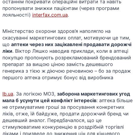
останнім покривати операційні витрати та навіть
пропонувати знижки пацієнтам (через програми
лояльності)
interfax.com.ua
.
Міністерство охорони здоров’я наполягло на
скасуванні маркетингових оплат, мотивуючи це тим,
що
аптеки через них зацікавлені продавати дорожчі
ліки
. Віктор Ляшко наводив приклади, коли в аптеці
покупцю пропонують розрекламований брендований
препарат за вищою ціною замість дешевшого
генерика з тією ж діючою речовиною – бо за продаж
першого аптека отримує бонус від виробника​
lb.ua
. За логікою МОЗ,
заборона маркетингових угод
мала б усунути цей конфлікт інтересів
: аптека більше
не отримуватиме гроші за просування конкретних
ліків, отже, їй байдуже, продати дорожчий бренд чи
дешевший аналог. Передбачалося, що це
стимулюватиме конкуренцію в роздрібній торгівлі
ліками і призведе до зниження цін для кінцевого