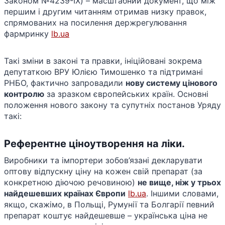
Законом №4239-IX) – масштабний документ, що між
першим і другим читанням отримав низку правок,
спрямованих на посилення держрегулювання
фармринку​
lb.ua
Такі зміни в законі та правки, ініційовані зокрема
депутаткою ВРУ Юлією Тимошенко та підтримані
РНБО, фактично запровадили
нову систему цінового
контролю
за зразком європейських країн. Основні
положення нового закону та супутніх постанов Уряду
такі:
Референтне ціноутворення на ліки.
Виробники та імпортери зобов’язані декларувати
оптову відпускну ціну на кожен свій препарат (за
конкретною діючою речовиною)
не вище, ніж у трьох
найдешевших країнах Європи
​
lb.ua
. Іншими словами,
якщо, скажімо, в Польщі, Румунії та Болгарії певний
препарат коштує найдешевше – українська ціна не