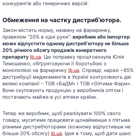
конкурентів або генеричних версій.
Обмеження на частку дистриб’ютора.
Закон містить норму, названу на фармринку,
правилом “20% в одні руки”:
виробник або імпортер
може відпустити одному дистриб’ютору не більше
20% річного обсягу продажів конкретного
препарату
​
lb.ua
. Цю поправку проштовхнула Юлія
Тимошенко, обґрунтовуючи її боротьбою з
монополією на фармринку​
lb.ua
. Справді, наразі ~85%
дистрибуції медикаментів в Україні контролюють дві
великі компанії – ТОВ «БаДМ» і ТОВ «Оптима-Фарм»​.
Вони скуповують продукцію у виробників оптом і
постачають майже в усі аптеки країни.
Тепер же виробник, щоб реалізувати 100% свого
товару, муситиме працювати щонайменше з п’ятьма
різними дистриб’юторами (кожному відпустивши не
більше 20% обсягу)​
lb.ua
. Ідея в тому, щоб дати шанс