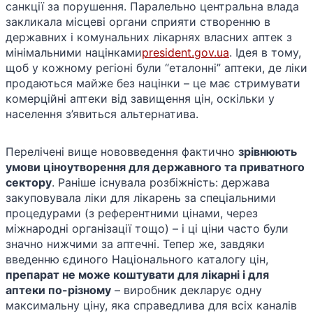
санкції за порушення. Паралельно центральна влада
закликала місцеві органи сприяти створенню в
державних і комунальних лікарнях власних аптек з
мінімальними націнками​
president.gov.ua
. Ідея в тому,
щоб у кожному регіоні були “еталонні” аптеки, де ліки
продаються майже без націнки – це має стримувати
комерційні аптеки від завищення цін, оскільки у
населення з’явиться альтернатива.
Перелічені вище нововведення фактично
зрівнюють
умови ціноутворення для державного та приватного
сектору
. Раніше існувала розбіжність: держава
закуповувала ліки для лікарень за спеціальними
процедурами (з референтними цінами, через
міжнародні організації тощо) – і ці ціни часто були
значно нижчими за аптечні. Тепер же, завдяки
введенню єдиного Національного каталогу цін,
препарат не може коштувати для лікарні і для
аптеки по-різному
– виробник декларує одну
максимальну ціну, яка справедлива для всіх каналів