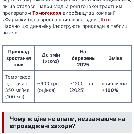
як це сталося, наприклад, з рентгеноконтрастним
препаратом
Томогексол
виробництва компанії
«Фармак» (ціна зросла приблизно вдвічі)​
lb.ua
.
Наочно цю динаміку ілюструють приклади в таблиці
нижче.
Приклад
На
До змін
зростання
березень
Зміна
(2024)
ціни
2025
Томогексо
л, розчин
~600 грн
~1200 грн
приблизно
350 мг/мл
(оцінка)
(2025)
+100%
(100 мл)
Чому ж ціни не впали, незважаючи на
впроваджені заходи?