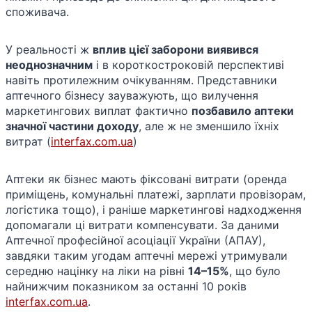
споживача.
У реальності ж
вплив цієї заборони виявився
неоднозначним
і в короткостроковій перспективі
навіть протилежним очікуванням. Представники
аптечного бізнесу зауважують, що вилучення
маркетингових виплат фактично
позбавило аптеки
значної частини доходу
, але ж не зменшило їхніх
витрат​ (
interfax.com.ua
)​
Аптеки як бізнес мають фіксовані витрати (оренда
приміщень, комунальні платежі, зарплати провізорам,
логістика тощо), і раніше маркетингові надходження
допомагали ці витрати компенсувати. За даними
Аптечної професійної асоціації України (АПАУ),
завдяки таким угодам аптечні мережі утримували
середню націнку на ліки на рівні
14–15%
, що було
найнижчим показником за останні 10 років​
interfax.com.ua
​.