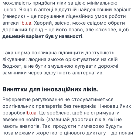
можливість придбати ліки за цією мінімальною
ціною. Якщо в аптеці відсутній найдешевший варіант
(генерик) – це порушення ліцензійних умов роботи
аптеки ​
lb.ua
. Хворий, звісно, може свідомо обрати
дорожчий бренд – це його право, але ключове, щоб
дешевий варіант був у наявності
.
Така норма покликана підвищити доступність
лікування: людина зможе орієнтуватися на свій
бюджет, а не бути змушеною купувати дорожчі
замінники через відсутність альтернатив.
Винятки для інноваційних ліків.
Референтне регулювання не стосуватиметься
оригінальних препаратів без генериків і інноваційних
розробок​
lb.ua
. Це зроблено, щоб не стримувати
ввезення новітніх (зазвичай дорогих) ліків, які не
мають аналогів. Такі продукти тимчасово будуть
поза межами жорсткого цінового диктату – до появи