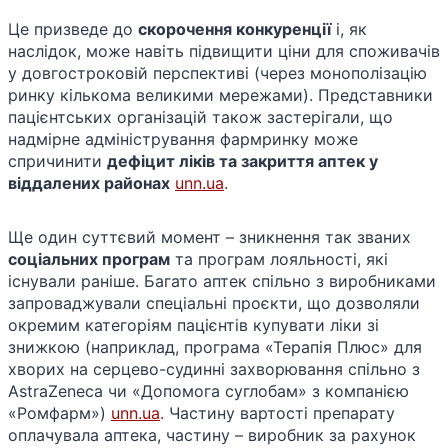
Це призведе до
скорочення конкуренції
і, як
наслідок, може навіть підвищити ціни для споживачів
у довгостроковій перспективі (через монополізацію
ринку кількома великими мережами). Представники
пацієнтських організацій також застерігали, що
надмірне адміністрування фармринку може
спричинити
дефіцит ліків та закриття аптек у
віддалених районах
unn.ua
.
Ще один суттєвий момент – зникнення так званих
соціальних програм
та програм лояльності, які
існували раніше. Багато аптек спільно з виробниками
запроваджували спеціальні проєкти, що дозволяли
окремим категоріям пацієнтів купувати ліки зі
знижкою (наприклад, програма «Терапія Плюс» для
хворих на серцево-судинні захворювання спільно з
AstraZeneca чи «Допомога суглобам» з компанією
«Ромфарм»)​
unn.ua
. Частину вартості препарату
оплачувала аптека, частину – виробник за рахунок