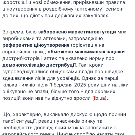
жорсткіші цінові обмеження, прирівнявши правила
ціноутворення в роздрібному (аптечному) сегменті
до тих, що діють при державних закупівлях.
Зокрема, було
заборонено маркетингові угоди
між
виробниками та аптеками, запроваджено
референтне ціноутворення
(орієнтація на
європейські ціни),
обмежено максимальні націнки
дистриб’юторів і аптек та ухвалено норму про
демонополізацію дистрибуції
. Такі кроки
супроводжувалися обіцянками влади про швидке
здешевлення ліків для українців. Однак за перші
кілька тижнів після 1 березня 2025 року ціни на ліки
очікувано не впали; більше того – для окремих
позицій вони навіть відчутно зросли (
lb.ua)
.
Що, характерно, викликало дискусію щодо причин
такої ситуації, реакції учасників ринку та
необхідність досвіду, який можна запозичити з
європейського ринку. Нижче спробую надати свої