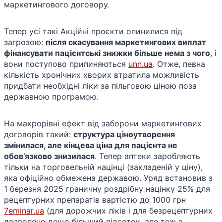
маркетингового договору​.
Тепер усі такі Акційні проєкти опинилися під
загрозою:
після скасування маркетингових виплат
фінансувати пацієнтські знижки більше нема з чого
, і
вони поступово припиняються​
unn.ua
. Отже, певна
кількість хронічних хворих втратила можливість
придбати необхідні ліки за пільговою ціною поза
державною програмою.
На макрорівні ефект від заборони маркетингових
договорів такий:
структура ціноутворення
змінилася, але кінцева ціна для пацієнта не
обов’язково знизилася
. Тепер аптеки заробляють
тільки на торговельній націнці (закладеній у ціну),
яка офіційно обмежена державою. Уряд встановив з
1 березня 2025 граничну роздрібну націнку 25% для
рецептурних препаратів вартістю до 1000 грн​
7eminar.ua
(для дорожчих ліків і для безрецептурних
дозволено дещо більший відсоток, але теж з