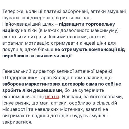
Тепер же, коли ці платежі заборонені, аптеки змушені
шукати інші джерела покриття витрат.
Найочевидніший шлях –
підвищити торговельну
націнку
на ліки (в межах дозволеного максимуму) і
скоротити витрати. Іншими словами, аптеки
втратили мотивацію стримувати кінцеві ціни для
покупців, адже більше
не отримують компенсації від
виробників за знижки чи акції
.
Генеральний директор великої аптечної мережі
«Подорожник» Тарас Коляда прямо заявив, що
заборона маркетингових договорів сама по собі не
зробить ліки дешевшими
, бо це суперечить
економічній логіці
unn.ua
​. Навпаки, за його словами,
існує ризик, що малі аптеки, особливо в сільській
місцевості та невеликих містечках, взагалі не
витримають падіння доходів і будуть змушені
закриватися​.