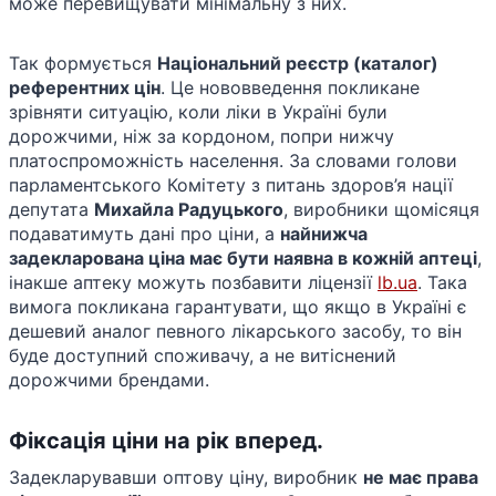
може перевищувати мінімальну з них.
Так формується
Національний реєстр (каталог)
референтних цін
. Це нововведення покликане
зрівняти ситуацію, коли ліки в Україні були
дорожчими, ніж за кордоном, попри нижчу
платоспроможність населення. За словами голови
парламентського Комітету з питань здоров’я нації
депутата
Михайла Радуцького
, виробники щомісяця
подаватимуть дані про ціни, а
найнижча
задекларована ціна має бути наявна в кожній аптеці
,
інакше аптеку можуть позбавити ліцензії​
lb.ua
. Така
вимога покликана гарантувати, що якщо в Україні є
дешевий аналог певного лікарського засобу, то він
буде доступний споживачу, а не витіснений
дорожчими брендами.
Фіксація ціни на рік вперед.
Задекларувавши оптову ціну, виробник
не має права