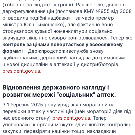
(тобто не за бюджетні гроші)​. Раніше теке діяло і в
держрегулювання цін (постанова КМУ №955 від 2008
р. вводила подібні надбавки – за часів прем’єр-
міністра Юлії Тимошенко), але фактично воно
стосувалося вузької номенклатури соціально
значущих ліків і не суворо контролювалося. Тепер же
контроль за цінами повертається у всеосяжному
форматі
– Держпродспоживслужба знову
здійснюватиме державний нагляд за дотриманням
цінової дисципліни в аптеках і у дистриб’юторів​
president.gov.ua
.
Відновлення державного нагляду і
розвиток мережі “соціальних” аптек.
З 1 березня 2025 року уряд зняв мораторій на
перевірки аптек у частині цін (цей мораторій діяв під
час воєнного стану) ​
president.gov.ua
. Тепер
уповноважені органи можуть здійснювати контрольні
закупки, перевіряти націнки тощо, накладаючи