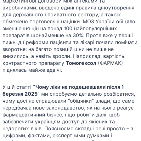
маркетингові договори між аптеками та
виробниками, введено єдині правила ціноутворення
для державного і приватного сектору, а також
обмежено торговельні націнки. МОЗ України обіцяло
зменшення цін на понад 100 найпопулярніших
препаратів щонайменше на 30%. Проте вже у перші
тижні дії реформи пацієнти та лікарі почали помічати
зворотне: на багато позицій ціни не лише не
знизились, а навіть зросли. Наприклад, вартість
контрастного препарату
Томогексол
(ФАРМАК)
піднялась майже вдвічі.
У цій статті
“Чому ліки не подешевшали після 1
березня 2025”
ми спробуємо детально розбіратися,
чому досі не спрацювали “обіцянки” влади, що саме
передбачає нове законодавство, як на нього реагує
фармацевтичний бізнес, і що робити далі, щоб
забезпечити українцям доступ до якісних та
недорогих ліків. Пояснюємо складні речі просто – з
цифрами, фактами, експертними думками і