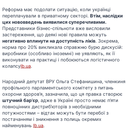
Реформа має подолати ситуацію, коли українці
переплачували в приватному секторі.
Втім, наслідки
цих нововведень виявилися суперечливими.
Представники бізнес-спільноти вже висловили
застереження, що деякі нові правила можуть
негативно вплинути на доступність ліків
. Зокрема,
норма про 20% викликала справжню бурю дискусій:
виробники (особливо іноземні) не уявляють, як її
виконувати на практиці і побоюються логістичного
колапсу​
lb.ua
.
Народний депутат ВРУ Ольга Стефанишина, членкиня
профільного парламентського комітету з питань
охорони здоров’я, зазначила, що ця правка створює
штучний бар’єр
, адже в Україні просто немає п’яти
повноцінних дистриб’юторів з необхідними
потужностями – відтак можуть бути перебої з
постачанням і зникнення з полиць окремих
найменувань
lb.ua
.