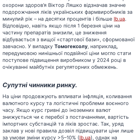
охорони здоров’я Віктор Ляшко відзначав значне
подорожчання ліків українських фармвиробників за
минулий рік – на десятки процентів і більше​
lb.ua
.
Відповідно, навіть якщо після 1 березня ціни на
частину препаратів знизили, це зниження
відбувається з вищої «стартової бази», сформованої
завчасно. У випадку
Томогексолу
, наприклад,
передумовою нинішньої подвійної ціни могло стати
поступове підвищення виробником у 2024 році в
очікуванні майбутніх регуляторних обмежень.
Супутні чинники ринку.
На ціни продовжують впливати інфляція, коливання
валютного курсу та логістичні проблеми воєнного
часу. Якщо курс гривні до іноземних валют
знижується чи є перебої з постачаннями, вартість
імпортних субстанцій та ліків зростає. Так, уряд
заклав у нові правила дозвіл підвищувати ціни лише
за умови зміни курсу >5–10% (​
lb.ua
), однак на