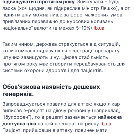
підвищувати її протягом року
​. Знижувати – будь
ласка (хоч щодня, як підкреслив міністр Ляшко), а от
підняти ціну можна лише за форс-мажорних умов,
прив’язаних переважно до курсових коливань
національної валюти (в межах 5–10%) ​
lb.ua
.
Таким чином, держава страхується від ситуацій,
коли компанії одразу після реєстрації препарату
штучно завищують ціну. Цінова стабільність
протягом року має створити передбачуваність для
системи охорони здоров’я і для пацієнтів.
Обов’язкова наявність дешевих
генериків.
Запроваджується правило для аптек: якщо лікар
виписав е-рецепт на діючу речовину (наприклад,
“ібупрофен”), то в рецепті зазначається
найнижча
доступна ціна
на цей препарат на ринку​
lb.ua
.
Пацієнт, прийшовши в аптеку, повинен мати