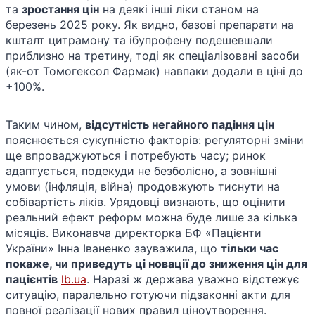
та
зростання цін
на деякі інші ліки станом на
березень 2025 року. Як видно, базові препарати на
кшталт цитрамону та ібупрофену подешевшали
приблизно на третину, тоді як спеціалізовані засоби
(як-от Томогексол Фармак) навпаки додали в ціні до
+100%.
Таким чином,
відсутність негайного падіння цін
пояснюється сукупністю факторів: регуляторні зміни
ще впроваджуються і потребують часу; ринок
адаптується, подекуди не безболісно, а зовнішні
умови (інфляція, війна) продовжують тиснути на
собівартість ліків. Урядовці визнають, що оцінити
реальний ефект реформ можна буде лише за кілька
місяців. Виконавча директорка БФ «Пацієнти
України» Інна Іваненко зауважила, що
тільки час
покаже, чи приведуть ці новації до зниження цін для
пацієнтів
lb.ua
. Наразі ж держава уважно відстежує
ситуацію, паралельно готуючи підзаконні акти для
повної реалізації нових правил ціноутворення.