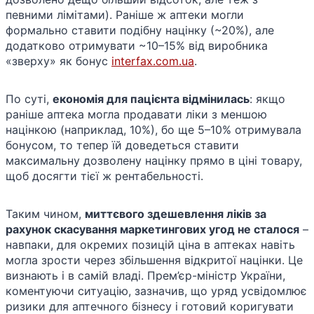
певними лімітами). Раніше ж аптеки могли
формально ставити подібну націнку (~20%), але
додатково отримувати ~10–15% від виробника
«зверху» як бонус​
interfax.com.ua
.
По суті,
економія для пацієнта відмінилась
: якщо
раніше аптека могла продавати ліки з меншою
націнкою (наприклад, 10%), бо ще 5–10% отримувала
бонусом, то тепер їй доведеться ставити
максимальну дозволену націнку прямо в ціні товару,
щоб досягти тієї ж рентабельності.
Таким чином,
миттєвого здешевлення ліків за
рахунок скасування маркетингових угод не сталося
–
навпаки, для окремих позицій ціна в аптеках навіть
могла зрости через збільшення відкритої націнки. Це
визнають і в самій владі. Прем’єр-міністр України,
коментуючи ситуацію, зазначив, що уряд усвідомлює
ризики для аптечного бізнесу і готовий коригувати