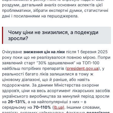
роздуми, детальний аналіз основних аспектів цієї
проблематики, зібрати експертні думки, статистичні
дані і посиланнями на першоджерела.
Чому ціни не знизилися, а подекуди
зросли?
Очікуване
зниження цін на ліки
після 1 березня 2025
року поки що не реалізувалося повною мірою. Попри
заявлений старт “30% здешевлення” на ТОП-100
найбільш потрібних препаратів​ (
president.gov.ua
), у
реальності багато ліків залишилися в тому ж
ціновому діапазоні, що й раніше, або навіть
подорожчали. За даними Міністерства охорони
здоров’я, ціни на весь асортимент лікарських засобів
українського виробництва за минулий період зросли
на
26–131%
, а на найпопулярніші з них – в
середньому на
70–110%
(
lb.ua)
. Іншими словами,
вартість окремих найменувань фактично
подвоїлася
,