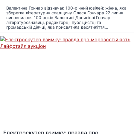
Валентина Гончар відзначає 100-річний ювілей: жінка, яка
зберегла літературну спадщину Олеся Гончара 22 липня
виповнилося 100 років Валентині Данилівні Гончар —
літературознавиці, редакторці, публіцистці та
громадській діячці, яка присвятила десятиліття...
Електроскутер взимку: правда про