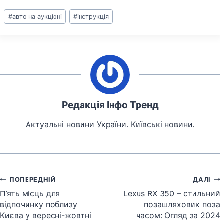
Позначки
#
авто на аукціоні
#
інструкція
запису:
Редакція Інфо Тренд
Актуальні новини України. Київські новини.
Навігація
ПОПЕРЕДНІЙ
ДАЛІ
записів
П’ять місць для
Lexus RX 350 – стильний
відпочинку поблизу
позашляховик поза
Києва у вересні-жовтні
часом: Огляд за 2024