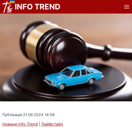
Перейти
INFO TREND
до
вмісту
Публікація
21.09.2024 14:59
Новини Info Trend
|
Лайфстайл