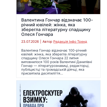
Валентина Гончар відзначає 100-
річний ювілей: жінка, яка
зберегла літературну спадщину
Олеся Гончара
23.07.2026
|
Автор
Редакція Інфо Тренд
Валентина Гончар відзначає 100-річний
ювілей: жінка, яка зберегла літературну
спадщину Олеся Гончара 22 липня
виповнилося 100 років Валентині Данилівні
Гончар — літературознавиці, редакторці,
публіцистці та громадській діячці, яка
присвятила десятиліття...