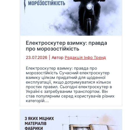
Електроскутер взимку: правда
про морозостійкість
23.07.2026
|
Автор
Редакція Інфо Тренд
Електроскутер взимку: правда про
морозостійкість Сучасний електроскутер
взимку цілком придатний для щоденної
експлуатації, якщо дотримуватися кількох
простих правил. Сьогодні електроскутер в
Україні є затребуваним транспортом. Він
став популярним серед користувачів різних
категорій....