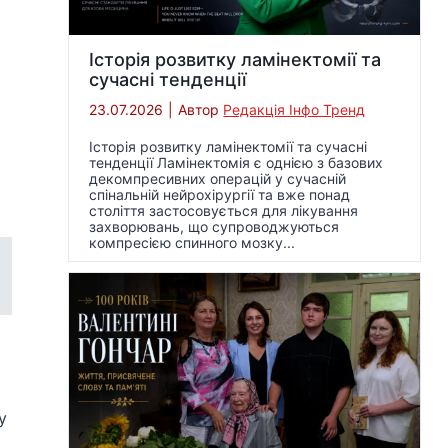
Історія розвитку ламінектомії та
сучасні тенденції
23.07.2026
|
Автор
Редакція Інфо Тренд
Історія розвитку ламінектомії та сучасні
тенденції Ламінектомія є однією з базових
декомпресивних операцій у сучасній
спінальній нейрохірургії та вже понад
століття застосовується для лікування
захворювань, що супроводжуються
компресією спинного мозку...
у