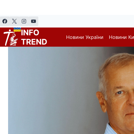
Перейти
до
вмісту
INFO
Новини України
Новини К
TREND