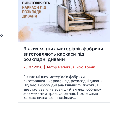
ою
З яких міцних матеріалів фабрики
виготовляють каркаси під
розкладні дивани
23.07.2026
|
Автор
Редакція Інфо Тренд
З яких міцних матеріалів фабрики
виготовляють каркаси під розкладні дивани
Під час вибору дивана більшість покупців
звертає увагу на зовнішній вигляд, оббивку
або механізм трансформації. Проте саме
каркас визначає, наскільки...