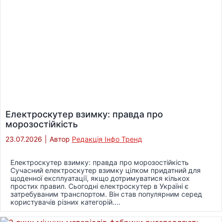
Електроскутер взимку: правда про
морозостійкість
23.07.2026
|
Автор
Редакція Інфо Тренд
Електроскутер взимку: правда про морозостійкість
Сучасний електроскутер взимку цілком придатний для
щоденної експлуатації, якщо дотримуватися кількох
простих правил. Сьогодні електроскутер в Україні є
затребуваним транспортом. Він став популярним серед
користувачів різних категорій....