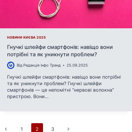
НОВИНИ КИЄВА 2025
Гнучкі шлейфи смартфонів: навіщо вони
потрібні та як уникнути проблем?
Від
Редакція Інфо Тренд
25.09.2025
Гнучкі шлейфи смартфонів: навіщо вони потрібні
та як уникнути проблем? Гнучкі шлейфи
смартфонів — це непомітні “нервові волокна”
пристрою. Вони…
Навігація
Попередня
Наступна
1
2
3