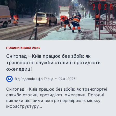
НОВИНИ КИЄВА 2025
Снігопад – Київ працює без збоїв: як
транспортні служби столиці протидіють
ожеледиці
Від
Редакція Інфо Тренд
07.01.2026
Снігопад – Київ працює без збоїв: як транспортні
служби столиці протидіють ожеледиці Погодні
виклики цієї зими вкотре перевіряють міську
інфраструктуру…