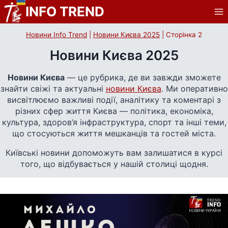
Перейти
INFO TREND
до
вмісту
Новини Info Trend
|
Новини Києва 2025
|
Сторінка 2
Новини Києва 2025
Новини Києва
— це рубрика, де ви завжди зможете
знайти свіжі та актуальні
новини Києва
. Ми оперативно
висвітлюємо важливі події, аналітику та коментарі з
різних сфер життя Києва — політика, економіка,
культура, здоров’я інфраструктура, спорт та інші теми,
що стосуються життя мешканців та гостей міста.
Київські новини допоможуть вам залишатися в курсі
того, що відбувається у нашій столиці щодня.