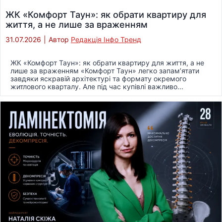
ЖК «Комфорт Таун»: як обрати квартиру для
життя, а не лише за враженням
31.07.2026
|
Автор
Редакція Інфо Тренд
ЖК «Комфорт Таун»: як обрати квартиру для життя, а не
лише за враженням «Комфорт Таун» легко запам’ятати
завдяки яскравій архітектурі та формату окремого
житлового кварталу. Але під час купівлі важливо...